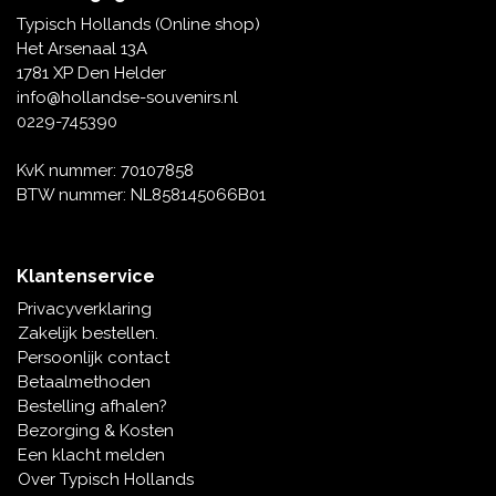
Tafelbellen
Oranje artikelen
Piet Mondriaan
Katoenen draagtassen
Rompers en Slabbetjes
Typisch Hollands (Online shop)
Maria Sibylla Merian
Opvouwbare Nylon tassen
Delfts blauwe wenskaarten
Waaiers
Het Arsenaal 13A
Jacob Marrel
Toilettassen - Make-up tassen
Mokken en Pullen
1781 XP Den Helder
Fabritius - Het puttertje
Delfts blauwe waxinehouders
info@hollandse-souvenirs.nl
Reis - Nekkussens
Sinterklaas
0229-745390
Delfts blauwe mokken en bekers
Boxershorts - Heren
Pillen en Spiegeldoosjes
KvK nummer: 70107858
BTW nummer: NL858145066B01
Delfts blauwe tegels
Nautische Souvenirs
Delfts blauw koffie-thee servies
Klantenservice
Theelepels en Schoteltjes
Privacyverklaring
Delfts blauwe vazen
Zakelijk bestellen.
Asbakken
Persoonlijk contact
Delfts blauwe schalen
Betaalmethoden
Geschenk-verpakkingen
Bestelling afhalen?
Delfts blauwe Peper en Zoutstellen
Bezorging & Kosten
Fotolijstjes
Een klacht melden
Over Typisch Hollands
Delfts blauwe servetten