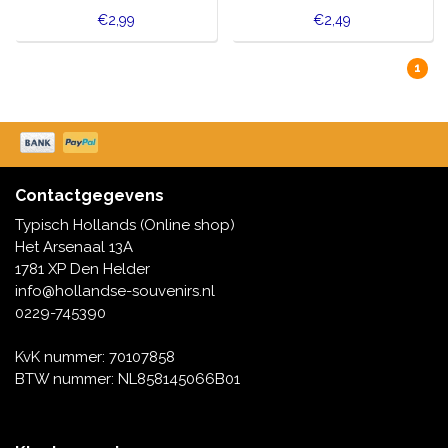
€2,99
€2,49
1
Contactgegevens
Typisch Hollands (Online shop)
Het Arsenaal 13A
1781 XP Den Helder
info@hollandse-souvenirs.nl
0229-745390
KvK nummer: 70107858
BTW nummer: NL858145066B01