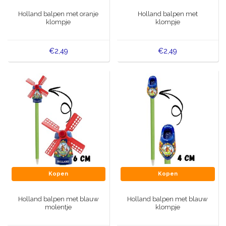
Muziekdoosjes
Holland balpen met oranje
Holland balpen met
Delfts blauwe magneten
klompje
klompje
Wens & Ansichtkaarten
Delfts blauwe Fashionitems
€2,49
€2,49
Koninghuis artikelen
Pins - Speldjes
Wandborden - Gekleurd en Delfts blauw
Peper en Zout stelletjes
Speelkaarten
Kopen
Kopen
Holland balpen met blauw
Holland balpen met blauw
molentje
klompje