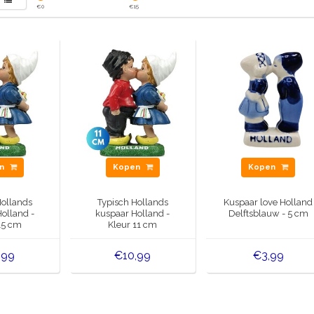
€
0
€
15
en
Kopen
Kopen
Hollands
Typisch Hollands
Kuspaar love Holland
olland -
kuspaar Holland -
Delftsblauw - 5 cm
15 cm
Kleur 11 cm
,99
€10,99
€3,99