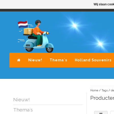
Wij slaan coo
STANDAARD LEVERING DOOR POST-NL
A
Nieuw!
Thema`s
Holland Souvenirs
Home
/
Tags
/
de
Producten
Nieuw!
Thema`s