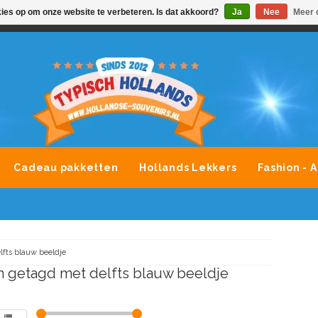
kies op om onze website te verbeteren. Is dat akkoord?
Ja
Nee
Meer 
VONDLEVERING MOGELIJK
ALLE MERKEN SOUVENIRS O
Cadeau pakketten
Hollands Lekkers
Fashion - 
lfts blauw beeldje
 getagd met delfts blauw beeldje