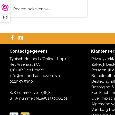
Recent bekeken
Wissen
9,5
Contactgegevens
Klantenser
Typisch Hollands (Online shop)
Privacyverkl
Het Arsenaal 13A
Zakelijk best
1781 XP Den Helder
Persoonlijk 
info@hollandse-souvenirs.nl
Betaalmeth
0229-745390
Bestelling af
Bezorging &
KvK nummer: 70107858
Een klacht 
BTW nummer: NL858145066B01
Over Typisch
Algemene v
Vandaag bes