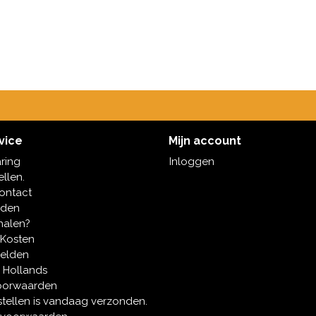
vice
Mijn account
aring
Inloggen
ellen.
contact
oden
halen?
 Kosten
melden
 Hollands
oorwaarden
tellen is vandaag verzonden.