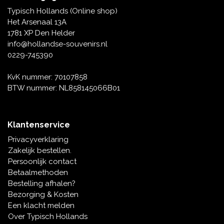
Tafelbellen
Oranje artikelen
Piet Mondriaan
Katoenen draagtassen
Rompers en Slabbetjes
Typisch Hollands (Online shop)
Maria Sibylla Merian
Opvouwbare Nylon tassen
Delfts blauwe wenskaarten
Waaiers
Het Arsenaal 13A
Jacob Marrel
Toilettassen - Make-up tassen
Mokken en Pullen
1781 XP Den Helder
Fabritius - Het puttertje
Delfts blauwe waxinehouders
info@hollandse-souvenirs.nl
Reis - Nekkussens
Sinterklaas
0229-745390
Delfts blauwe mokken en bekers
Boxershorts - Heren
Pillen en Spiegeldoosjes
KvK nummer: 70107858
BTW nummer: NL858145066B01
Delfts blauwe tegels
Nautische Souvenirs
Delfts blauw koffie-thee servies
Klantenservice
Theelepels en Schoteltjes
Privacyverklaring
Delfts blauwe vazen
Zakelijk bestellen.
Asbakken
Persoonlijk contact
Delfts blauwe schalen
Betaalmethoden
Geschenk-verpakkingen
Bestelling afhalen?
Delfts blauwe Peper en Zoutstellen
Bezorging & Kosten
Fotolijstjes
Een klacht melden
Over Typisch Hollands
Delfts blauwe servetten