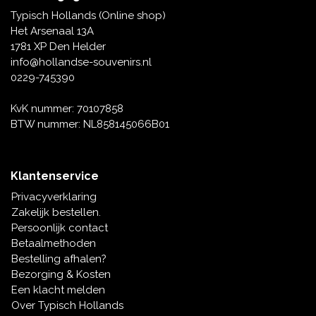
Tafelbellen
Oranje artikelen
Piet Mondriaan
Katoenen draagtassen
Rompers en Slabbetjes
Typisch Hollands (Online shop)
Maria Sibylla Merian
Opvouwbare Nylon tassen
Delfts blauwe wenskaarten
Waaiers
Het Arsenaal 13A
Jacob Marrel
Toilettassen - Make-up tassen
Mokken en Pullen
1781 XP Den Helder
Fabritius - Het puttertje
Delfts blauwe waxinehouders
info@hollandse-souvenirs.nl
Reis - Nekkussens
Sinterklaas
0229-745390
Delfts blauwe mokken en bekers
Boxershorts - Heren
Pillen en Spiegeldoosjes
KvK nummer: 70107858
BTW nummer: NL858145066B01
Delfts blauwe tegels
Nautische Souvenirs
Delfts blauw koffie-thee servies
Klantenservice
Theelepels en Schoteltjes
Privacyverklaring
Delfts blauwe vazen
Zakelijk bestellen.
Asbakken
Persoonlijk contact
Delfts blauwe schalen
Betaalmethoden
Geschenk-verpakkingen
Bestelling afhalen?
Delfts blauwe Peper en Zoutstellen
Bezorging & Kosten
Fotolijstjes
Een klacht melden
Over Typisch Hollands
Delfts blauwe servetten