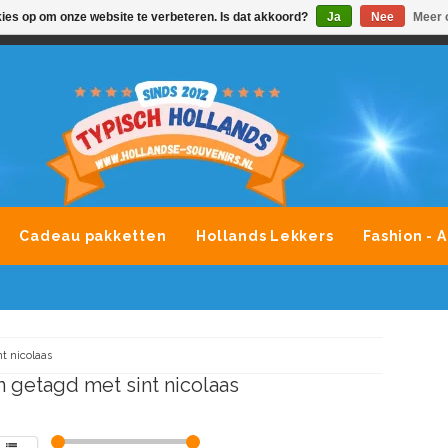
kies op om onze website te verbeteren. Is dat akkoord?
Ja
Nee
Meer 
VONDLEVERING MOGELIJK
ALLE MERKEN SOUVENIRS O
Cadeau pakketten
Hollands Lekkers
Fashion - 
nt nicolaas
 getagd met sint nicolaas