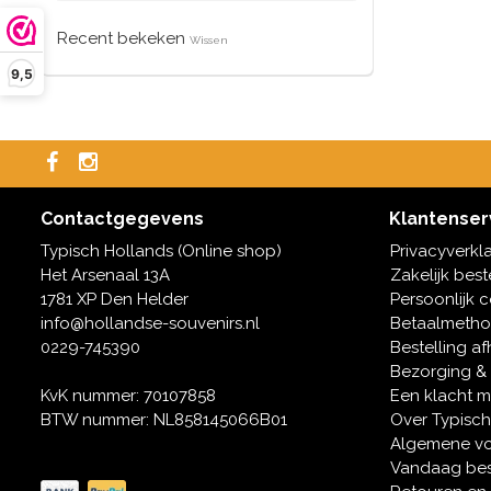
Recent bekeken
Wissen
9,5
Contactgegevens
Klantenser
Typisch Hollands (Online shop)
Privacyverkl
Het Arsenaal 13A
Zakelijk best
1781 XP Den Helder
Persoonlijk 
info@hollandse-souvenirs.nl
Betaalmeth
0229-745390
Bestelling af
Bezorging &
KvK nummer: 70107858
Een klacht 
BTW nummer: NL858145066B01
Over Typisch
Algemene v
Vandaag bes