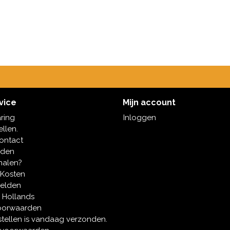
vice
Mijn account
aring
Inloggen
ellen.
contact
oden
halen?
 Kosten
melden
 Hollands
oorwaarden
tellen is vandaag verzonden.