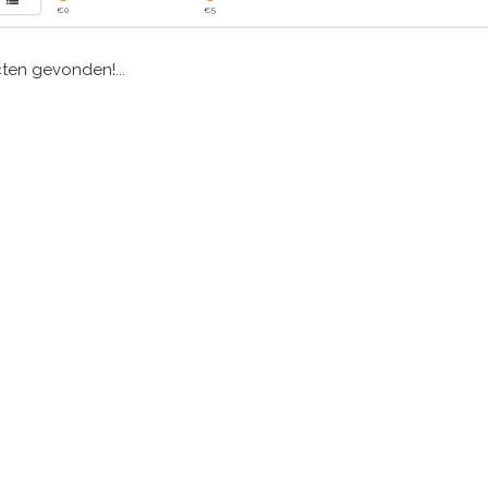
€
0
€
5
en gevonden!...