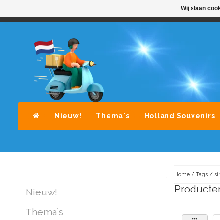
Wij slaan coo
STANDAARD LEVERING DOOR POST-NL
A
Nieuw!
Thema`s
Holland Souvenirs
Home
/
Tags
/
si
Producten
Nieuw!
Thema`s