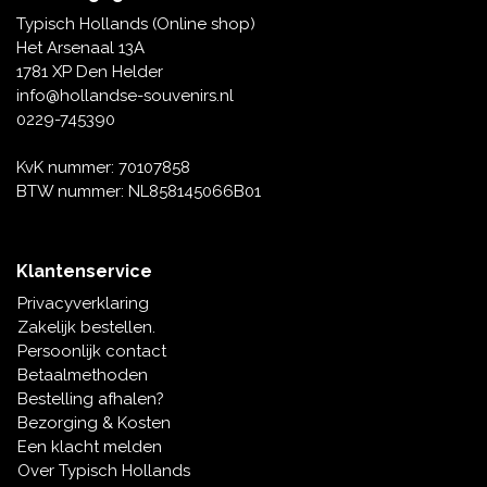
Tafelbellen
Oranje artikelen
Piet Mondriaan
Katoenen draagtassen
Rompers en Slabbetjes
Typisch Hollands (Online shop)
Maria Sibylla Merian
Opvouwbare Nylon tassen
Delfts blauwe wenskaarten
Waaiers
Het Arsenaal 13A
Jacob Marrel
Toilettassen - Make-up tassen
Mokken en Pullen
1781 XP Den Helder
Fabritius - Het puttertje
Delfts blauwe waxinehouders
info@hollandse-souvenirs.nl
Reis - Nekkussens
Sinterklaas
0229-745390
Delfts blauwe mokken en bekers
Boxershorts - Heren
Pillen en Spiegeldoosjes
KvK nummer: 70107858
BTW nummer: NL858145066B01
Delfts blauwe tegels
Nautische Souvenirs
Delfts blauw koffie-thee servies
Klantenservice
Theelepels en Schoteltjes
Privacyverklaring
Delfts blauwe vazen
Zakelijk bestellen.
Asbakken
Persoonlijk contact
Delfts blauwe schalen
Betaalmethoden
Geschenk-verpakkingen
Bestelling afhalen?
Delfts blauwe Peper en Zoutstellen
Bezorging & Kosten
Fotolijstjes
Een klacht melden
Over Typisch Hollands
Delfts blauwe servetten