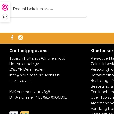
Recent bekeken
Wissen
9,5
Contactgegevens
Klantenser
Typisch Hollands (Online shop)
Privacyverkl
Het Arsenaal 13A
Zakelijk best
1781 XP Den Helder
Persoonlijk 
info@hollandse-souvenirs.nl
Betaalmeth
0229-745390
Bestelling af
Bezorging &
KvK nummer: 70107858
Een klacht 
BTW nummer: NL858145066B01
Over Typisch
Algemene v
Vandaag bes