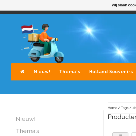
Wij slaan coo
STANDAARD LEVERING DOOR POST-NL
A
Nieuw!
Thema`s
Holland Souvenirs
Home
/
Tags
/
sl
Producten
Nieuw!
Thema`s