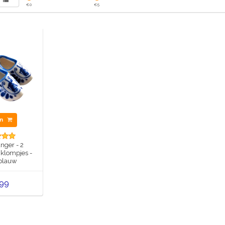
€
0
€
5
en
nger - 2
 klompjes -
 blauw
,99