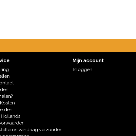
vice
Mijn account
aring
Inloggen
ellen.
contact
oden
halen?
 Kosten
melden
 Hollands
oorwaarden
tellen is vandaag verzonden.