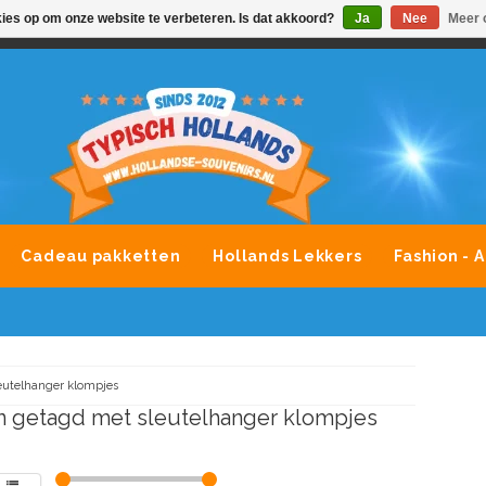
kies op om onze website te verbeteren. Is dat akkoord?
Ja
Nee
Meer 
VONDLEVERING MOGELIJK
ALLE MERKEN SOUVENIRS O
Cadeau pakketten
Hollands Lekkers
Fashion - 
eutelhanger klompjes
 getagd met sleutelhanger klompjes