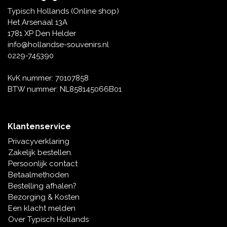
Tafelbellen
Oranje artikelen
Piet Mondriaan
Katoenen draagtassen
Rompers en Slabbetjes
Typisch Hollands (Online shop)
Maria Sibylla Merian
Opvouwbare Nylon tassen
Delfts blauwe wenskaarten
Waaiers
Het Arsenaal 13A
Jacob Marrel
Toilettassen - Make-up tassen
Mokken en Pullen
1781 XP Den Helder
Fabritius - Het puttertje
Delfts blauwe waxinehouders
info@hollandse-souvenirs.nl
Reis - Nekkussens
Sinterklaas
0229-745390
Delfts blauwe mokken en bekers
Boxershorts - Heren
Pillen en Spiegeldoosjes
KvK nummer: 70107858
BTW nummer: NL858145066B01
Delfts blauwe tegels
Nautische Souvenirs
Delfts blauw koffie-thee servies
Klantenservice
Theelepels en Schoteltjes
Privacyverklaring
Delfts blauwe vazen
Zakelijk bestellen.
Asbakken
Persoonlijk contact
Delfts blauwe schalen
Betaalmethoden
Geschenk-verpakkingen
Bestelling afhalen?
Delfts blauwe Peper en Zoutstellen
Bezorging & Kosten
Fotolijstjes
Een klacht melden
Over Typisch Hollands
Delfts blauwe servetten