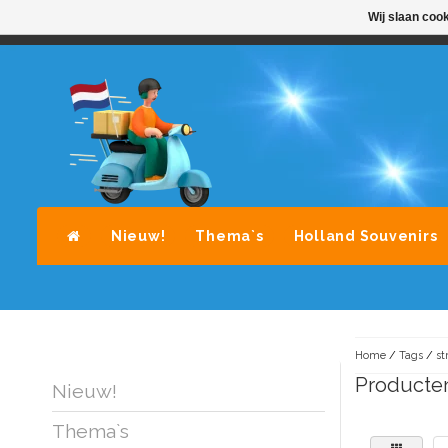
Wij slaan coo
STANDAARD LEVERING DOOR POST-NL
A
Nieuw!
Thema`s
Holland Souvenirs
Home
/
Tags
/
st
Producten
Nieuw!
Thema`s