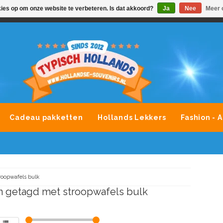
kies op om onze website te verbeteren. Is dat akkoord?
Ja
Nee
Meer 
VONDLEVERING MOGELIJK
ALLE MERKEN SOUVENIRS O
Cadeau pakketten
Hollands Lekkers
Fashion - 
roopwafels bulk
 getagd met stroopwafels bulk