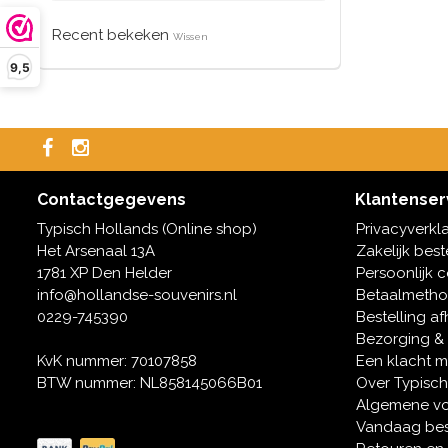
Recent bekeken
Wissen
9,5
Contactgegevens
Klantenser
Typisch Hollands (Online shop)
Privacyverkl
Het Arsenaal 13A
Zakelijk best
1781 XP Den Helder
Persoonlijk 
info@hollandse-souvenirs.nl
Betaalmeth
0229-745390
Bestelling af
Bezorging &
KvK nummer: 70107858
Een klacht 
BTW nummer: NL858145066B01
Over Typisch
Algemene v
Vandaag bes