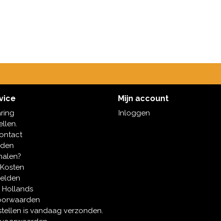
vice
Mijn account
aring
Inloggen
ellen.
contact
oden
halen?
 Kosten
melden
 Hollands
oorwaarden
tellen is vandaag verzonden.