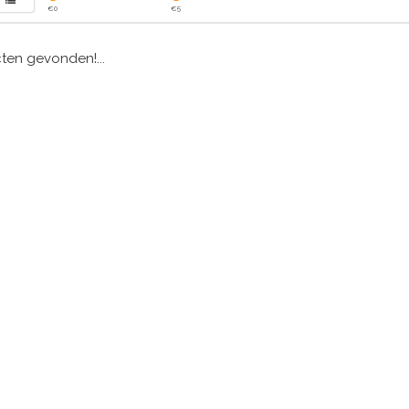
€
0
€
5
en gevonden!...