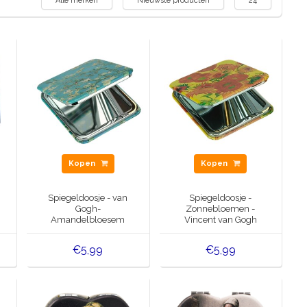
Alle merken
Nieuwste producten
24
Kopen
Kopen
Spiegeldoosje - van
Spiegeldoosje -
Gogh-
Zonnebloemen -
Amandelbloesem
Vincent van Gogh
€5,99
€5,99