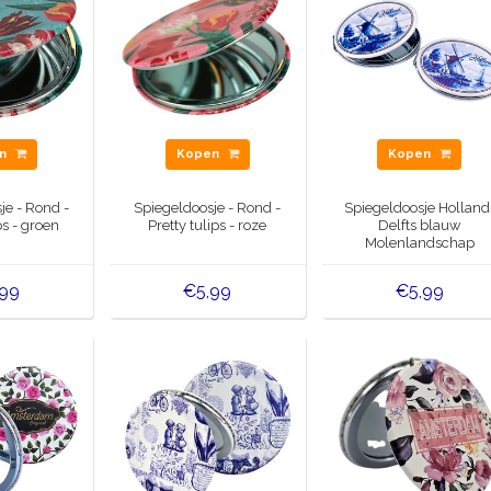
en
Kopen
Kopen
je - Rond -
Spiegeldoosje - Rond -
Spiegeldoosje Holland
ps - groen
Pretty tulips - roze
Delfts blauw
Molenlandschap
,99
€5,99
€5,99