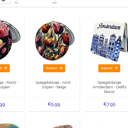
€
0
€
10
en
Kopen
Kopen
je - Rond -
Spiegeldoosje - rond -
Spiegeldoosje
tulpen
tulpen - beige
Amsterdam - Delfts
blauw
,99
€5,99
€7,95