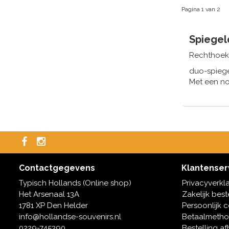
Pagina 1 van 2
Spiegel
Rechthoeki
duo-spiege
Met een no
Verkrijgbaa
Contactgegevens
Klantenser
Typisch Hollands (Online shop)
Privacyverkl
Het Arsenaal 13A
Zakelijk best
1781 XP Den Helder
Persoonlijk 
info@hollandse-souvenirs.nl
Betaalmeth
0229-745390
Bestelling af