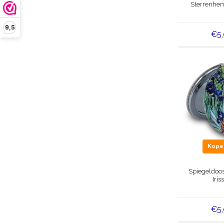
Sterrenhem
9,5
€5
Kop
Spiegeldoos
Iris
€5