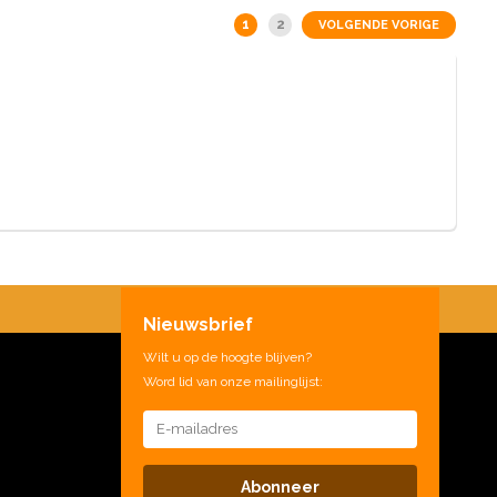
1
2
VOLGENDE VORIGE
Masters
Nieuwsbrief
Wilt u op de hoogte blijven?
Word lid van onze mailinglijst:
Abonneer