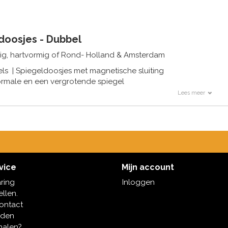
doosjes - Dubbel
g, hartvormig of Rond- Holland & Amsterdam
ls | Spiegeldoosjes met magnetische sluiting
rmale en een vergrotende spiegel
Lees meer
r in vele Nederlandse uiting zoal tulpen, gevelhuisje en Dutch 
vice
Mijn account
aring
Inloggen
ellen.
contact
oden
halen?