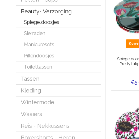
Beauty- Verzorging
Spiegeldoosjes
Sierraden
Manicuresets
Kop
Pillendoosjes
Spiegeldoos
Pretty tuli
Toilettassen
Tassen
€5
Kleding
Wintermode
Waaiers
Reis - Nekkussens
Boxershorts - Heren