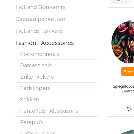
Holland Souvenirs
Cadeau pakketten
Hollands Lekkers
Fashion - Accessoires
Portemonnee`s
Damessjaals
Kop
Brillenkokers
Spiegeldoos
Badslippers
Zwart 
Sokken
€5
Pantoffels -All seasons
Paraplu`s
Petten - Caps