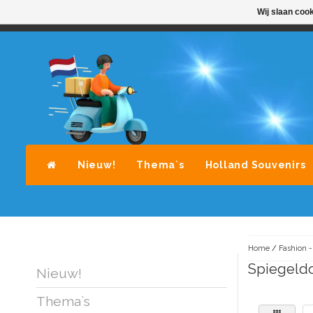
Wij slaan coo
STANDAARD LEVERING DOOR POST-NL
A
Nieuw!
Thema`s
Holland Souvenirs
Home
/
Fashion -
Spiegeldo
Nieuw!
Thema`s