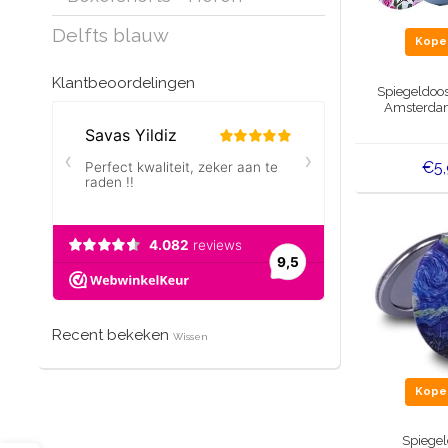
Delfts blauw
Kop
Klantbeoordelingen
Spiegeldoos
Amsterdam
€5
Recent bekeken
Wissen
Kop
Spiegel