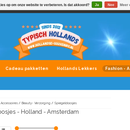
kies op om onze website te verbeteren. Is dat akkoord?
Ja
Nee
Meer 
VONDLEVERING MOGELIJK
ALLE MERKEN SOUVENIRS O
Cadeau pakketten
Hollands Lekkers
Fashion - 
 Accessoires
/
Beauty- Verzorging
/
Spiegeldoosjes
osjes - Holland - Amsterdam