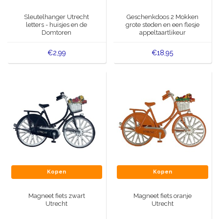
Muziekdoosjes
Sleutelhanger Utrecht
Geschenkdoos 2 Mokken
Delfts blauwe magneten
letters - huisjes en de
grote steden en een flesje
Wens & Ansichtkaarten
Domtoren
appeltaartlikeur
Delfts blauwe Fashionitems
Koninghuis artikelen
€2,99
€18,95
Pins - Speldjes
Wandborden - Gekleurd en Delfts blauw
Peper en Zout stelletjes
Speelkaarten
Kopen
Kopen
Magneet fiets zwart
Magneet fiets oranje
Utrecht
Utrecht