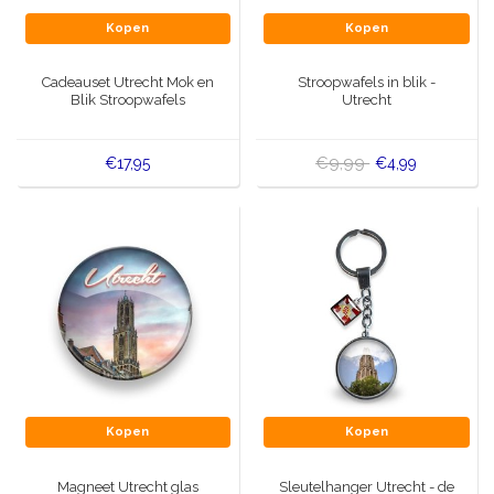
Kopen
Kopen
Cadeauset Utrecht Mok en
Stroopwafels in blik -
Blik Stroopwafels
Utrecht
€9,99
€17,95
€4,99
Kopen
Kopen
Magneet Utrecht glas
Sleutelhanger Utrecht - de