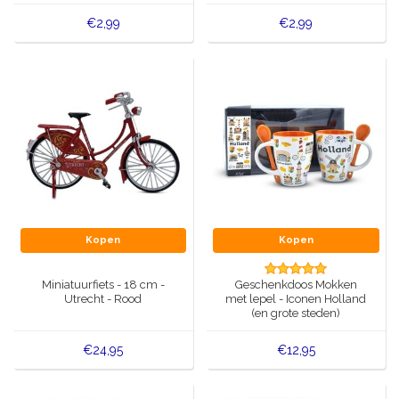
€2,99
€2,99
Kopen
Kopen
Miniatuurfiets - 18 cm -
Geschenkdoos Mokken
Utrecht - Rood
met lepel - Iconen Holland
(en grote steden)
€24,95
€12,95