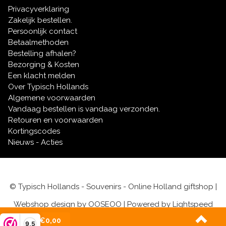
Eenvoudig besteld:
Veilig en snel online
Privacyverklaring
winkelen in onze souvenirshop.
Zakelijk bestellen.
Persoonlijk contact
Breng de sfeer van de Domstad in huis met onze
Betaalmethoden
authentieke
Utrecht souvenirs.
Bestelling afhalen?
Bezorging & Kosten
Een klacht melden
Over Typisch Hollands
Algemene voorwaarden
Vandaag bestellen is vandaag verzonden.
Retouren en voorwaarden
Kortingscodes
Nieuws - Acties
© Typisch Hollands - Souvenirs - Online Holland giftshop |
Webshop design by
OOSEOO
| Powered by
Lightspeed
(0)
| €0,00
9,5