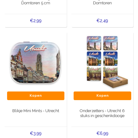
Domtoren 5 cm
Domtoren
€2,99
€2,49
Kopen
Kopen
Blikje Mini Mints - Utrecht
Onderzetters - Utrecht 6
stuks in geschenkdoosje
€3,99
€6,99