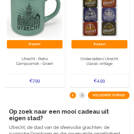
Kopen
Kopen
Utrecht - Retro
Onderzetters Utrecht
Campusmok - Groen
classic vintage
€7,99
€4,99
1
2
VOLGENDE VORIGE
Op zoek naar een mooi cadeau uit
eigen stad?
Utrecht, de stad van de sfeervolle grachten, de
iconische
Domtoren
en die onvervalste gezelligheid.