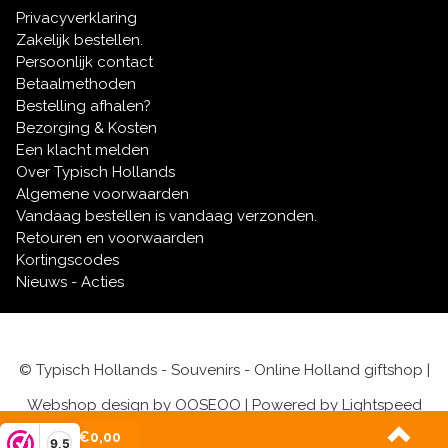
Privacyverklaring
Zakelijk bestellen.
Persoonlijk contact
Betaalmethoden
Bestelling afhalen?
Bezorging & Kosten
Een klacht melden
Over Typisch Hollands
Algemene voorwaarden
Vandaag bestellen is vandaag verzonden.
Retouren en voorwaarden
Kortingscodes
Nieuws - Acties
© Typisch Hollands - Souvenirs - Online Holland giftshop |
Webshop design by
OOSEOO
| Powered by
Lightspeed
(0)
| €0,00
9,5