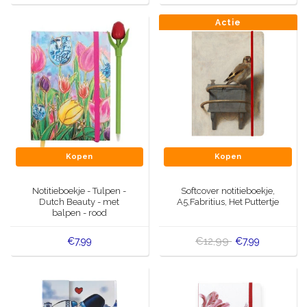
Actie
Kopen
Kopen
Notitieboekje - Tulpen -
Softcover notitieboekje,
Dutch Beauty - met
A5,Fabritius, Het Puttertje
balpen - rood
€12,99
€7,99
€7,99