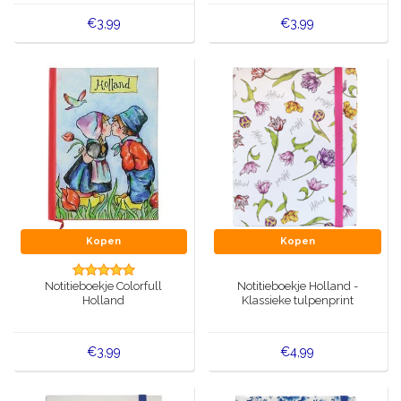
€3,99
€3,99
Kopen
Kopen
Notitieboekje Colorfull
Notitieboekje Holland -
Holland
Klassieke tulpenprint
€3,99
€4,99