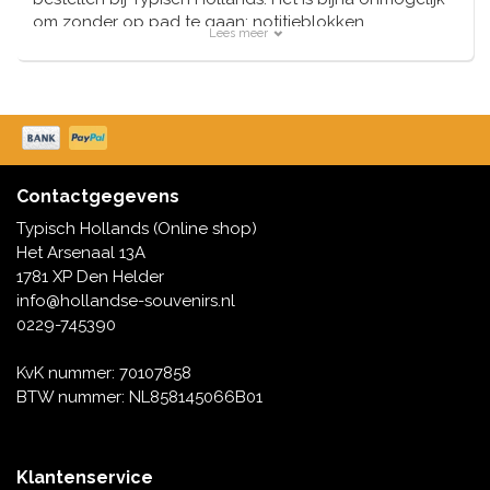
om zonder op pad te gaan; notitieblokken,
Lees meer
balpennen, schrijfsets - alles is direct uit voorraad
leverbaar en binnen 24 uur op de volgende werkdag
thuisbezorgd.
Contactgegevens
Typisch Hollands (Online shop)
Het Arsenaal 13A
1781 XP Den Helder
info@hollandse-souvenirs.nl
0229-745390
KvK nummer: 70107858
BTW nummer: NL858145066B01
Klantenservice