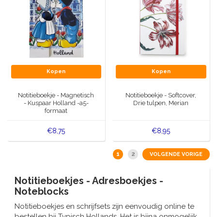
Kopen
Kopen
Notitieboekje - Magnetisch
Notitieboekje - Softcover,
- Kuspaar Holland -a5-
Drie tulpen, Merian
formaat
€8,75
€8,95
1
2
VOLGENDE VORIGE
Notitieboekjes - Adresboekjes -
Noteblocks
Notitieboekjes en schrijfsets zijn eenvoudig online te
bestellen bij Typisch Hollands. Het is bijna onmogelijk