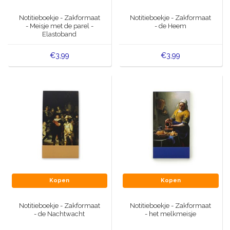
Muziekdoosjes
Notitieboekje - Zakformaat
Notitieboekje - Zakformaat
Delfts blauwe magneten
- Meisje met de parel -
- de Heem
Wens & Ansichtkaarten
Elastoband
Delfts blauwe Fashionitems
Koninghuis artikelen
€3,99
€3,99
Pins - Speldjes
Wandborden - Gekleurd en Delfts blauw
Peper en Zout stelletjes
Speelkaarten
Kopen
Kopen
Notitieboekje - Zakformaat
Notitieboekje - Zakformaat
- de Nachtwacht
- het melkmeisje