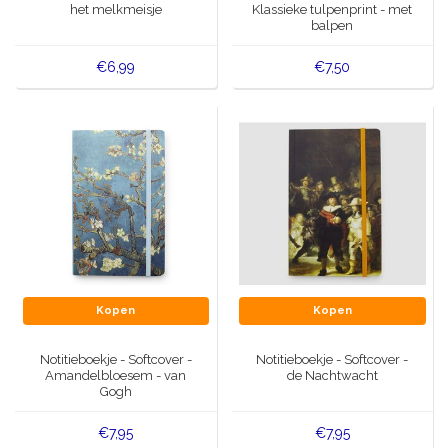
het melkmeisje
Klassieke tulpenprint - met
balpen
€6,99
€7,50
Kopen
Kopen
Notitieboekje - Softcover -
Notitieboekje - Softcover -
Amandelbloesem - van
de Nachtwacht
Gogh
€7,95
€7,95