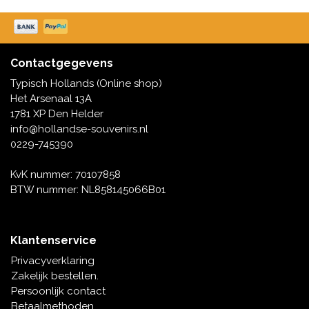
Muziekdoosjes
Delfts blauwe magneten
Wens & Ansichtkaarten
Delfts blauwe Fashionitems
Contactgegevens
Koninghuis artikelen
Typisch Hollands (Online shop)
Het Arsenaal 13A
Pins - Speldjes
1781 XP Den Helder
info@hollandse-souvenirs.nl
Wandborden - Gekleurd en Delfts blauw
0229-745390
KvK nummer: 70107858
Peper en Zout stelletjes
BTW nummer: NL858145066B01
Speelkaarten
Klantenservice
Privacyverklaring
Zakelijk bestellen.
Persoonlijk contact
Betaalmethoden