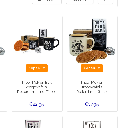
Alle merken
Standaard
24
Kopen
Kopen
Thee -Mok en Blik
Thee -Mok en
Stroopwafels -
Stroopwafels -
Rotterdam - met Thee-
Rotterdam - Gratis
ei
Thee-ei
€22,95
€17,95