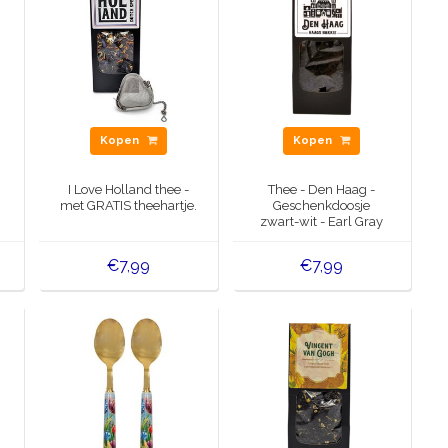
Kopen
Kopen
t
I Love Holland thee -
Thee - Den Haag -
met GRATIS theehartje.
Geschenkdoosje
zwart-wit - Earl Gray
€7,99
€7,99