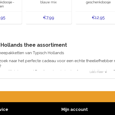
kdoosje -
blauw mix
geschenkdoosje
pen
,95
€7,99
€12,95
 Hollands thee assortiment
heepakketten van Typisch Hollands
zoek naar het perfecte cadeau voor een echte theeliefhebber 
?
 mogelijk iets voor u! Een theedoosje in de sfeer van Holland 
Lees meer
een GRATIS thee-ei.
ant geschenk om te geven.
vice
Mijn account