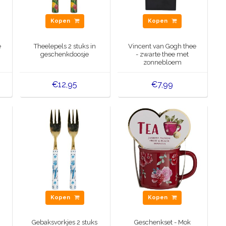
Kopen
Kopen
e
Theelepels 2 stuks in
Vincent van Gogh thee
geschenkdoosje
- zwarte thee met
zonnebloem
€12,95
€7,99
Kopen
Kopen
Gebaksvorkjes 2 stuks
Geschenkset - Mok