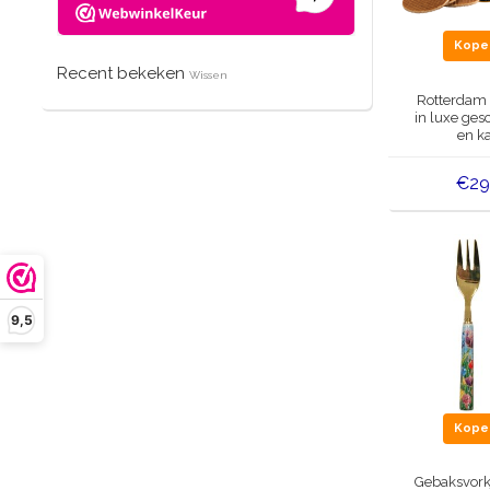
Kop
Recent bekeken
Wissen
Rotterdam
in luxe ge
en ka
€29
9,5
Kop
Gebaksvorkj