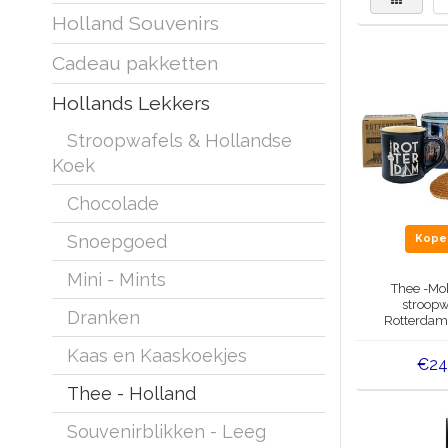
Holland Souvenirs
Cadeau pakketten
Hollands Lekkers
Stroopwafels & Hollandse
Koek
Chocolade
Snoepgoed
Kop
Mini - Mints
Thee -Mok
stroopw
Dranken
Rotterdam
Thee
Kaas en Kaaskoekjes
€24
Thee - Holland
Souvenirblikken - Leeg