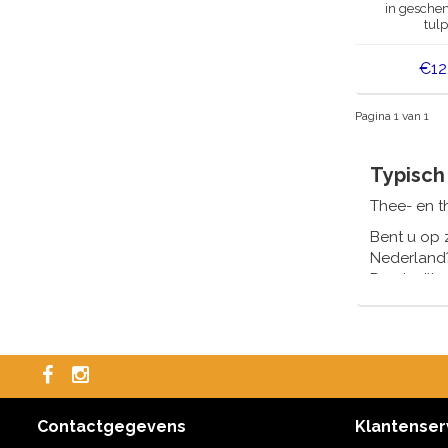
in geschen
tul
€12
Pagina 1 van 1
Typisch
Thee- en t
Bent u op 
Nederland
Dan is dit
zelfs met 
Een charm
Contactgegevens
Klantenser