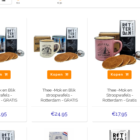
€
0
€
30
en
Kopen
Kopen
 en Blik
Thee -Mok en Blik
Thee -Mok en
afels -
stroopwafels -
Stroopwafels -
 - GRATIS
Rotterdam - GRATIS
Rotterdam - Gratis
-ei
Thee-ei
Thee-ei
,95
€24,95
€17,95