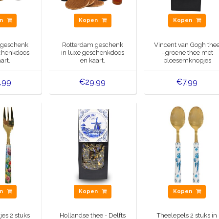
en
Kopen
Kopen
 geschenk
Rotterdam geschenk
Vincent van Gogh the
schenkdoos
in luxe geschenkdoos
- groene thee met
art.
en kaart.
bloesemknopjes
,99
€29,99
€7,99
en
Kopen
Kopen
es 2 stuks
Hollandse thee - Delfts
Theelepels 2 stuks in