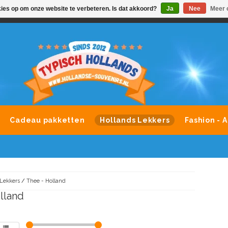
kies op om onze website te verbeteren. Is dat akkoord?
Ja
Nee
Meer 
VONDLEVERING MOGELIJK
ALLE MERKEN SOUVENIRS O
Cadeau pakketten
Hollands Lekkers
Fashion - 
Lekkers
/
Thee - Holland
lland