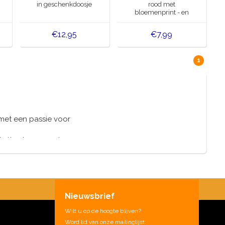
in geschenkdoosje
rood met
bloemenprint - en
Thee
€12,95
€7,99
1
met een passie voor
en Rotterdam,sommigen
Nieuwsbrief
Wilt u op de hoogte blijven?
Word lid van onze mailinglijst: