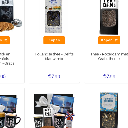
en
Kopen
Kopen
Mok en
Hollandse thee - Delfts
Thee - Rotterdam me
afels -
blauw mix
Gratis thee-ei
 - Gratis
-ei
,95
€7,99
€7,99