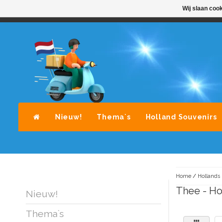
Wij slaan coo
STANDAARD LEVERING DOOR POST-NL
A
Nieuw!
Thema`s
Holland Souvenirs
Home
/
Hollands 
Thee - Ho
Nieuw!
Thema`s