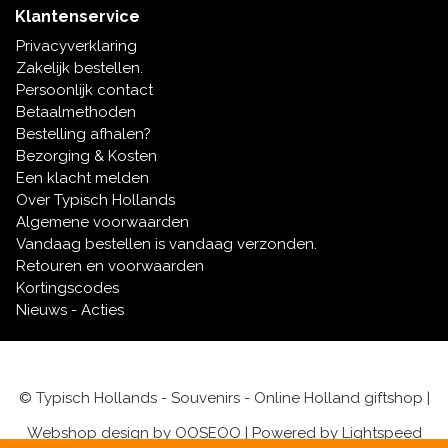
Muziekdoosjes
Klantenservice
Delfts blauwe magneten
Privacyverklaring
Wens & Ansichtkaarten
Zakelijk bestellen.
Delfts blauwe Fashionitems
Persoonlijk contact
Koninghuis artikelen
Betaalmethoden
Bestelling afhalen?
Pins - Speldjes
Bezorging & Kosten
Een klacht melden
Over Typisch Hollands
Wandborden - Gekleurd en Delfts blauw
Algemene voorwaarden
Vandaag bestellen is vandaag verzonden.
Peper en Zout stelletjes
Retouren en voorwaarden
Kortingscodes
Speelkaarten
Nieuws - Acties
© Typisch Hollands - Souvenirs - Online Holland giftshop |
Webshop design by
OOSEOO
| Powered by
Lightspeed