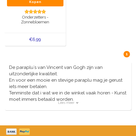
Muziekdoosjes
Kopen
Delfts blauwe magneten
Wens & Ansichtkaarten
Onderzetters -
Zonnebloemen
Delfts blauwe Fashionitems
Koninghuis artikelen
€6,99
Pins - Speldjes
1
Wandborden - Gekleurd en Delfts blauw
De paraplu`s van Vincent van Gogh zijn van
uitzonderlijke kwaliteit.
Peper en Zout stelletjes
En voor een mooie en stevige paraplu mag je gerust
iets meer betalen.
Speelkaarten
Tenminste dat i wat we in de winkel vaak horen - Kunst
moet immers betaald worden.
Lees meer