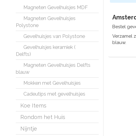
Magneten Gevelhuisjes MDF
Amsterd
Magneten Gevelhuisjes
Polystone
Bestel geve
Gevelhuisjes van Polystone
Verzamel ze
blauw.
Gevelhuisjes keramiek (
Delfts)
Shop Am
Magneten Gevelhuisjes Delfts
Het assorti
blauw
Voor elk b
Mokken met Gevelhuisjes
cadeautjes
Cadeutips met gevelhuisjes
Wat u van
Koe Items
Rondom het Huis
Nijntje