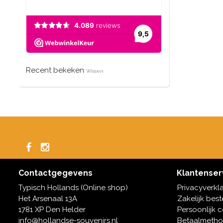
Recent bekeken
Wissen
Contactgegevens
Klantenser
Typisch Hollands (Online shop)
Privacyverkl
Het Arsenaal 13A
Zakelijk best
1781 XP Den Helder
Persoonlijk 
info@hollandse-souvenirs.nl
Betaalmeth