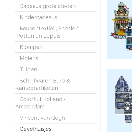
Cadeaus grote steden
Kindercadeaus
M
GEVE
Keukentextiel , Schalen
,Potten en Lepels
Klompen
Molens
Tulpen
Schrijfwaren Buro &
Kantoorartikelen
M
Colorfull Holland -
GE
Amsterdam
DEL
Vincent van Gogh
Gevelhuisjes