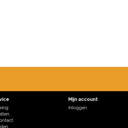
vice
Mijn account
aring
Inloggen
ellen.
contact
oden