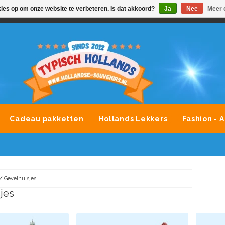
kies op om onze website te verbeteren. Is dat akkoord?
Ja
Nee
Meer 
VONDLEVERING MOGELIJK
ALLE MERKEN SOUVENIRS O
Cadeau pakketten
Hollands Lekkers
Fashion - 
/
Gevelhuisjes
jes