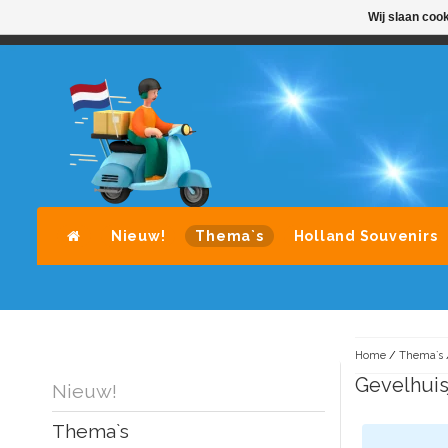
Wij slaan coo
STANDAARD LEVERING DOOR POST-NL
A
Nieuw!
Thema`s
Holland Souvenirs
Home
/
Thema`s
Gevelhuis
Nieuw!
Thema`s