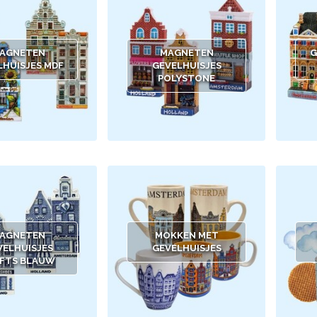
AGNETEN
MAGNETEN
G
LHUISJES MDF
GEVELHUISJES
POLYSTONE
AGNETEN
MOKKEN MET
VELHUISJES
GEVELHUISJES
FTS BLAUW