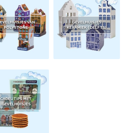
EVELHUISJES VAN
GEVELHUISJES
POLYSTONE
KERAMIEK ( DELFTS)
CADEUTIPS MET
GEVELHUISJES