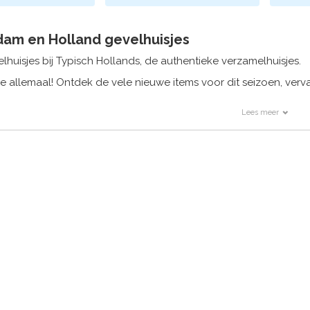
am en Holland gevelhuisjes
lhuisjes bij Typisch Hollands, de authentieke verzamelhuisjes.
 allemaal! Ontdek de vele nieuwe items voor dit seizoen, verva
Lees meer
sterdam en Holland gifts bij Typisch Hollands
ment van Typisch Hollands is echt reusachtig groot.
udget hebben we wel een leuk souvenir. Typisch Hollands is groo
.
daag besteld wordt op dezelfde werkdag verzonden.