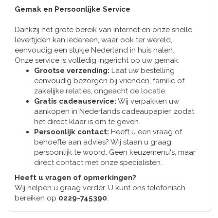
Tafelbellen
Oranje artikelen
Piet Mondriaan
Katoenen draagtassen
Gemak en Persoonlijke Service
Rompers en Slabbetjes
Maria Sibylla Merian
Opvouwbare Nylon tassen
Delfts blauwe wenskaarten
Waaiers
Jacob Marrel
Toilettassen - Make-up tassen
Mokken en Pullen
Dankzij het grote bereik van internet en onze snelle
Fabritius - Het puttertje
levertijden kan iedereen, waar ook ter wereld,
Delfts blauwe waxinehouders
Reis - Nekkussens
Sinterklaas
eenvoudig een stukje Nederland in huis halen.
Onze service is volledig ingericht op uw gemak:
Delfts blauwe mokken en bekers
Boxershorts - Heren
Grootse verzending:
Laat uw bestelling
Pillen en Spiegeldoosjes
eenvoudig bezorgen bij vrienden, familie of
Delfts blauwe tegels
zakelijke relaties, ongeacht de locatie.
Nautische Souvenirs
Gratis cadeauservice:
Wij verpakken uw
aankopen in Nederlands cadeaupapier, zodat
Delfts blauw koffie-thee servies
het direct klaar is om te geven.
Theelepels en Schoteltjes
Persoonlijk contact:
Heeft u een vraag of
Delfts blauwe vazen
behoefte aan advies? Wij staan u graag
Asbakken
persoonlijk te woord. Geen keuzemenu's, maar
direct contact met onze specialisten.
Delfts blauwe schalen
Geschenk-verpakkingen
Heeft u vragen of opmerkingen?
Delfts blauwe Peper en Zoutstellen
Wij helpen u graag verder. U kunt ons telefonisch
Fotolijstjes
bereiken op
0229-745390
.
Delfts blauwe servetten