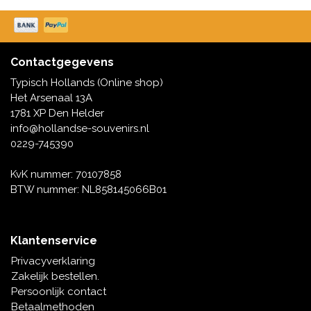
Muziekdoosjes
Delfts blauwe magneten
Wens & Ansichtkaarten
Delfts blauwe Fashionitems
Contactgegevens
Koninghuis artikelen
Typisch Hollands (Online shop)
Het Arsenaal 13A
Pins - Speldjes
1781 XP Den Helder
info@hollandse-souvenirs.nl
Wandborden - Gekleurd en Delfts blauw
0229-745390
KvK nummer: 70107858
Peper en Zout stelletjes
BTW nummer: NL858145066B01
Speelkaarten
Klantenservice
Privacyverklaring
Zakelijk bestellen.
Persoonlijk contact
Betaalmethoden