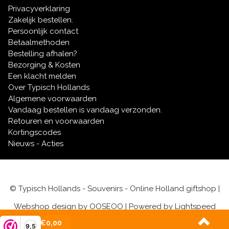
authentieke
Hollandse drop
of de wereldberoemde
Privacyverklaring
stroopwafels
: wij zorgen voor een razendsnelle
Zakelijk bestellen.
levering.
Persoonlijk contact
Al deze Typisch Hollandse delicatessen, vaak verpakt
Betaalmethoden
in prachtige souvenirverpakkingen,
Bestelling afhalen?
leveren wij vaak al de volgende werkdag.
Bezorging & Kosten
Bekijk hier het actuele aanbod en laat je verbazen
Een klacht melden
over onze kwaliteit en service!
Over Typisch Hollands
Algemene voorwaarden
Vandaag bestellen is vandaag verzonden.
Retouren en voorwaarden
Kortingscodes
Nieuws - Acties
© Typisch Hollands - Souvenirs - Online Holland giftshop |
Webshop design by
OOSEOO
| Powered by
Lightspeed
(0)
| €0,00
9,5