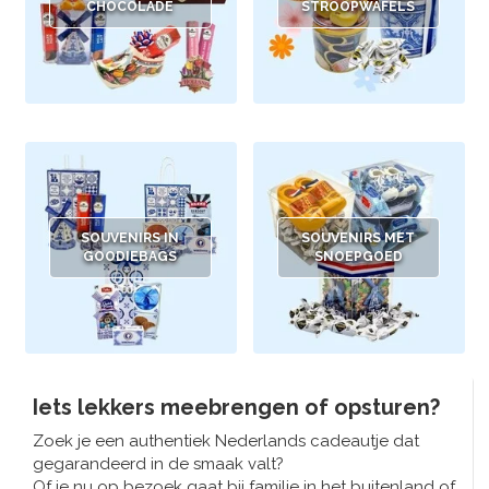
Muziekdoosjes
CHOCOLADE
STROOPWAFELS
Delfts blauwe magneten
Wens & Ansichtkaarten
Delfts blauwe Fashionitems
Koninghuis artikelen
Pins - Speldjes
Wandborden - Gekleurd en Delfts blauw
SOUVENIRS IN
SOUVENIRS MET
GOODIEBAGS
SNOEPGOED
Peper en Zout stelletjes
Speelkaarten
Iets lekkers meebrengen of opsturen?
Zoek je een authentiek Nederlands cadeautje dat
gegarandeerd in de smaak valt?
Of je nu op bezoek gaat bij familie in het buitenland of