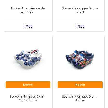
Muziekdoosjes
Houten klompjes - rode
Souvenirklompjes 6 cm -
Delfts blauwe magneten
zool 8 cm
Rood
Wens & Ansichtkaarten
Delfts blauwe Fashionitems
Koninghuis artikelen
€3,99
€3,99
Pins - Speldjes
Wandborden - Gekleurd en Delfts blauw
Peper en Zout stelletjes
Speelkaarten
Kopen
Kopen
Souvenirklompjes 6 cm -
Souvenirklompjes 6 cm -
Delfts blauw
Blauw