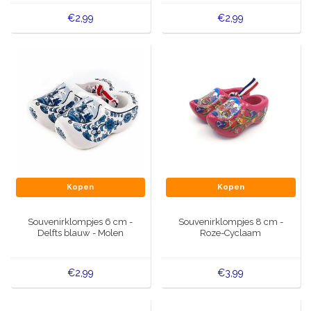
€2,99
€2,99
Kopen
Kopen
Souvenirklompjes 6 cm -
Souvenirklompjes 8 cm -
Delfts blauw - Molen
Roze-Cyclaam
€2,99
€3,99