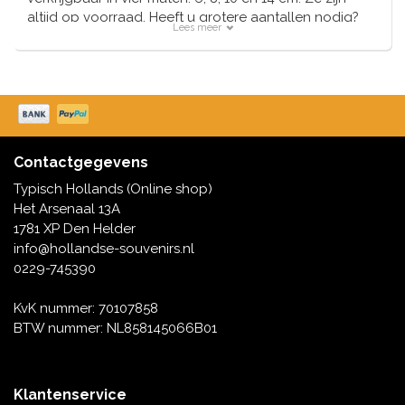
altijd op voorraad. Heeft u grotere aantallen nodig?
Lees meer
Aarzel niet om te bellen of te mailen, we helpen u
graag verder.
Contactgegevens
Typisch Hollands (Online shop)
Het Arsenaal 13A
1781 XP Den Helder
info@hollandse-souvenirs.nl
0229-745390
KvK nummer: 70107858
BTW nummer: NL858145066B01
Klantenservice