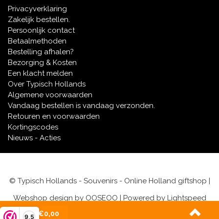
Privacyverklaring
Zakelijk bestellen.
Persoonlijk contact
Betaalmethoden
Bestelling afhalen?
Bezorging & Kosten
Een klacht melden
Over Typisch Hollands
Algemene voorwaarden
Vandaag bestellen is vandaag verzonden.
Retouren en voorwaarden
Kortingscodes
Nieuws - Acties
© Typisch Hollands - Souvenirs - Online Holland giftshop |
Webshop design by
OOSEOO
| Powered by
Lightspeed
(0)
| €0,00
9,5