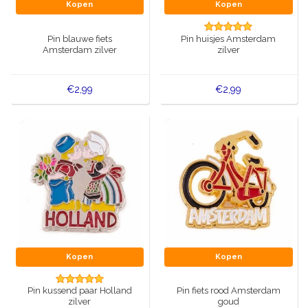
Muziekdoosjes
Kopen
Kopen
Delfts blauwe magneten
Wens & Ansichtkaarten
Pin blauwe fiets
Pin huisjes Amsterdam
Amsterdam zilver
zilver
Delfts blauwe Fashionitems
Koninghuis artikelen
€2,99
€2,99
Pins - Speldjes
Wandborden - Gekleurd en Delfts blauw
Peper en Zout stelletjes
Speelkaarten
Kopen
Kopen
Pin kussend paar Holland
Pin fiets rood Amsterdam
zilver
goud