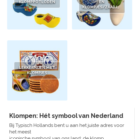
Muziekdoosjes
KLOMPPOTLODEN
EN
KLOMPJES/ZAADJES
Delfts blauwe magneten
Wens & Ansichtkaarten
Delfts blauwe Fashionitems
Koninghuis artikelen
Pins - Speldjes
Wandborden - Gekleurd en Delfts blauw
LEKKERNIJEN MET
KLOMPJES
Peper en Zout stelletjes
Speelkaarten
Klompen: Hét symbool van Nederland
Bij
Typisch Hollands
bent u aan het juiste adres voor
het meest
iconische symbool van ons land: de klomp.