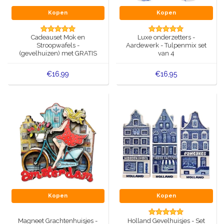
Kopen
Kopen
Cadeauset Mok en
Luxe onderzetters -
Stroopwafels -
Aardewerk - Tulpenmix set
(gevelhuizen) met GRATIS
van 4
speelkaarten
€16,99
€16,95
Kopen
Kopen
Magneet Grachtenhuisjes -
Holland Gevelhuisjes - Set