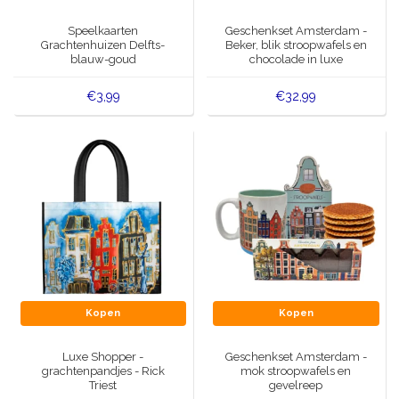
Muziekdoosjes
Speelkaarten
Geschenkset Amsterdam -
Delfts blauwe magneten
Grachtenhuizen Delfts-
Beker, blik stroopwafels en
Wens & Ansichtkaarten
blauw-goud
chocolade in luxe
geschenkdoos
Delfts blauwe Fashionitems
Koninghuis artikelen
€3,99
€32,99
Pins - Speldjes
Wandborden - Gekleurd en Delfts blauw
Peper en Zout stelletjes
Speelkaarten
Kopen
Kopen
Luxe Shopper -
Geschenkset Amsterdam -
grachtenpandjes - Rick
mok stroopwafels en
Triest
gevelreep