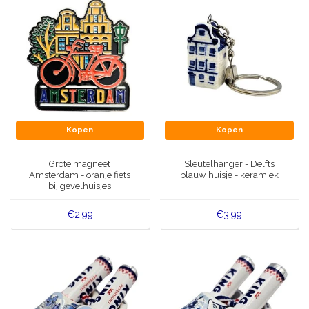
Kopen
Kopen
Grote magneet
Sleutelhanger - Delfts
Amsterdam - oranje fiets
blauw huisje - keramiek
bij gevelhuisjes
€2,99
€3,99