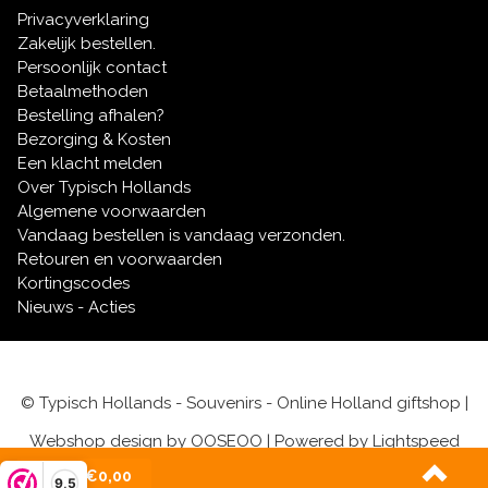
Privacyverklaring
Zakelijk bestellen.
Persoonlijk contact
Betaalmethoden
Bestelling afhalen?
Bezorging & Kosten
Een klacht melden
Over Typisch Hollands
Algemene voorwaarden
Vandaag bestellen is vandaag verzonden.
Retouren en voorwaarden
Kortingscodes
Nieuws - Acties
© Typisch Hollands - Souvenirs - Online Holland giftshop |
Webshop design by
OOSEOO
| Powered by
Lightspeed
(0)
| €0,00
9,5