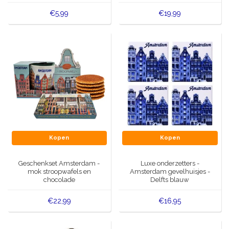
€5,99
€19,99
Kopen
Kopen
Geschenkset Amsterdam -
Luxe onderzetters -
mok stroopwafels en
Amsterdam gevelhuisjes -
chocolade
Delfts blauw
€22,99
€16,95