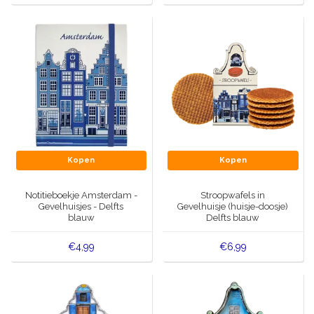
Kopen
Kopen
Notitieboekje Amsterdam -
Stroopwafels in
Gevelhuisjes - Delfts
Gevelhuisje (huisje-doosje)
blauw
Delfts blauw
€4,99
€6,99