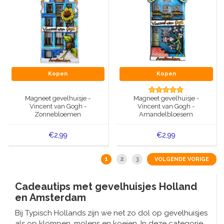
Kopen
Kopen
Magneet gevelhuisje -
Magneet gevelhuisje -
Vincent van Gogh -
Vincent van Gogh -
Zonnebloemen
Amandelbloesem
€2,99
€2,99
1
2
3
VOLGENDE VORIGE
Cadeautips met gevelhuisjes Holland
en Amsterdam
Bij Typisch Hollands zijn we net zo dol op gevelhuisjes
als op klompen, molens en koeien. In deze categorie