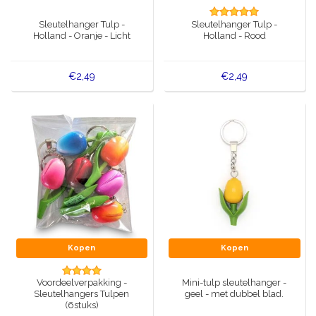
Muziekdoosjes
Sleutelhanger Tulp -
Sleutelhanger Tulp -
Delfts blauwe magneten
Holland - Oranje - Licht
Holland - Rood
Wens & Ansichtkaarten
Delfts blauwe Fashionitems
Koninghuis artikelen
€2,49
€2,49
Pins - Speldjes
Wandborden - Gekleurd en Delfts blauw
Peper en Zout stelletjes
Speelkaarten
Kopen
Kopen
Voordeelverpakking -
Mini-tulp sleutelhanger -
Sleutelhangers Tulpen
geel - met dubbel blad.
(6stuks)