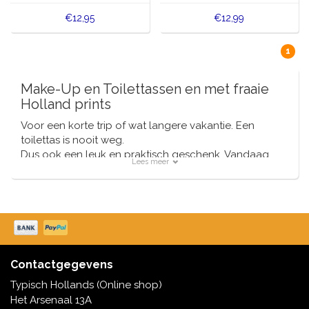
€12,95
€12,99
1
Make-Up en Toilettassen en met fraaie
Holland prints
Voor een korte trip of wat langere vakantie. Een
toilettas is nooit weg.
Dus ook een leuk en praktisch geschenk. Vandaag
Lees meer
bestellen is vandaag verzonden
Contactgegevens
Typisch Hollands (Online shop)
Het Arsenaal 13A