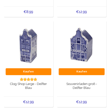
€8,99
€12,99
Kaufen
Kaufen
Clog Shop Large - Delfter
Souvenirladen groß -
Blau
Delfter Blau
€12,99
€12,99