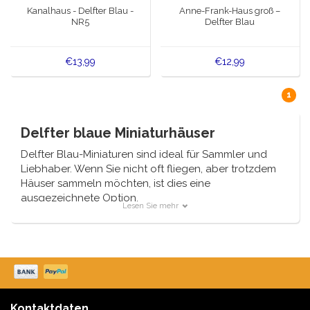
Kanalhaus - Delfter Blau -
Anne-Frank-Haus groß –
NR5
Delfter Blau
€13,99
€12,99
1
Delfter blaue Miniaturhäuser
Delfter Blau-Miniaturen sind ideal für Sammler und
Liebhaber. Wenn Sie nicht oft fliegen, aber trotzdem
Häuser sammeln möchten, ist dies eine
ausgezeichnete Option.
Lesen Sie mehr
Delfter blaue Häuser von Typisch Hollands sind ein
großer Erfolg, auch als Geschenk!
Kontaktdaten