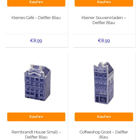
Spieluhren
Kaufen
Kaufen
Delfter blaue Magnete
Grüße & Postkarten
Kleines Café – Delfter Blau
Kleiner Souvenirladen –
Delfter Blau
Delfter blaue Modeartikel
Artikel des Königshauses
€8,99
€8,99
Stecknadeln - Stecknadeln
Wandteller - Bunt und Delfter Blau
Salz-und Pfefferstreuer
Spielkarten
Kaufen
Kaufen
Rembrandt House Small –
Coffeeshop Groot – Delfter
Delfter Blau
Blau