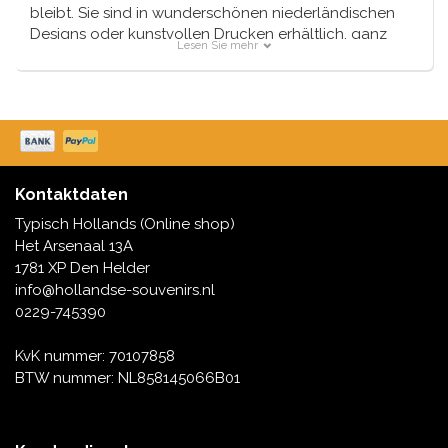
bleibt. Sie sind in wunderschönen niederländischen
Designs oder kunstvollen Drucken erhältlich, ganz
Lesen Sie mehr
nach den Wünschen jedes Einzelnen. Wir haben auch
Mauspads in unserem Sortiment, die auf keinem
Schreibtisch fehlen dürfen.
Kontaktdaten
Typisch Hollands (Online shop)
Het Arsenaal 13A
1781 XP Den Helder
info@hollandse-souvenirs.nl
0229-745390
KvK nummer: 70107858
BTW nummer: NL858145066B01