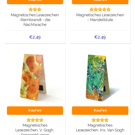
Spieluhren
Delfter blaue Magnete
Magnetisches Lesezeichen
Magnetisches Lesezeichen
Grüße & Postkarten
-Rembrandt - die
– Mandelblüte
Nachtwache
Delfter blaue Modeartikel
Artikel des Königshauses
€2,49
€2,49
Stecknadeln - Stecknadeln
Wandteller - Bunt und Delfter Blau
Salz-und Pfefferstreuer
Spielkarten
Kaufen
Kaufen
Magnetisches
Magnetisches
Lesezeichen, V. Gogh,
Lesezeichen, Iris, Van Gogh
Sonnenblumen