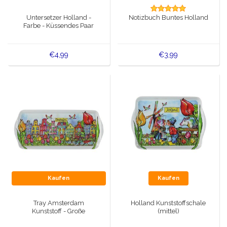
Spieluhren
Untersetzer Holland -
Notizbuch Buntes Holland
Delfter blaue Magnete
Farbe - Küssendes Paar
Grüße & Postkarten
Delfter blaue Modeartikel
Artikel des Königshauses
€4,99
€3,99
Stecknadeln - Stecknadeln
Wandteller - Bunt und Delfter Blau
Salz-und Pfefferstreuer
Spielkarten
Kaufen
Kaufen
Tray Amsterdam
Holland Kunststoffschale
Kunststoff - Große
(mittel)