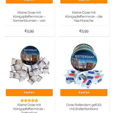
Spieluhren
Delfter blaue Magnete
Kleine Dose mit
Kleine Dose mit
Grüße & Postkarten
Königspfefferminze –
Königspfefferminze – die
Sonnenblumen – van
Nachtwache
Delfter blaue Modeartikel
Gogh
Artikel des Königshauses
€5,99
€5,99
Stecknadeln - Stecknadeln
Wandteller - Bunt und Delfter Blau
Salz-und Pfefferstreuer
Spielkarten
Kaufen
Kaufen
Kleine Dose mit
Dose Rotterdam gefüllt
Königspfefferminze -
mit Butterbonbons
Rotterdam