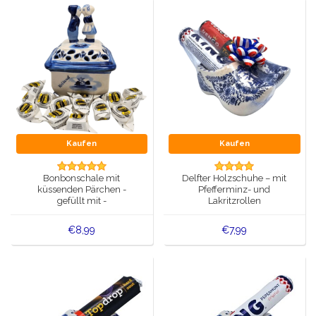
Kaufen
Kaufen
Bonbonschale mit
Delfter Holzschuhe – mit
küssenden Pärchen -
Pfefferminz- und
gefüllt mit -
Lakritzrollen
holländischem Hopfen
€8,99
€7,99