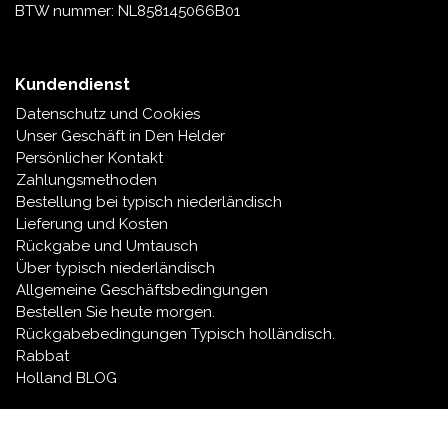
BTW nummer: NL858145066B01
Venco, Red Band, Meenk und Klene sind echte
niederländische Lakritzhersteller.
Für die typisch niederländische Küche werden
Kundendienst
spezielle Süßwaren in eigenen Schachteln hergestellt,
Datenschutz und Cookies
beispielsweise Bonbonkissen, Butterquadrate oder
Unser Geschäft in Den Helder
Zimtstangen.
Persönlicher Kontakt
Wofür Sie sich auch entscheiden, wir liefern sehr
Zahlungsmethoden
schnell.
Bestellung bei typisch niederländisch
Lieferung und Kosten
Rückgabe und Umtausch
Über typisch niederländisch
Allgemeine Geschäftsbedingungen
Bestellen Sie heute morgen.
Rückgabebedingungen Typisch holländisch.
Rabbat
Holland BLOG