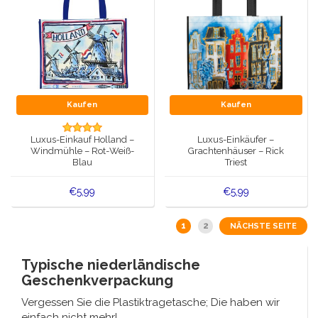
Kaufen
Kaufen
Luxus-Einkauf Holland –
Luxus-Einkäufer –
Windmühle – Rot-Weiß-
Grachtenhäuser – Rick
Blau
Triest
€5,99
€5,99
1
2
NÄCHSTE SEITE
Typische niederländische
Geschenkverpackung
Vergessen Sie die Plastiktragetasche; Die haben wir
einfach nicht mehr!