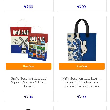
€2,99
€1,99
Kaufen
Kaufen
Große Geschenktüte aus
Miffy Geschenktüte klein –
Papier - Rot-Weiß-Blau -
laminierter Karton – mit
Holland
stabilen Trageschlaufen
€2,49
€1,99