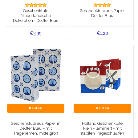
Spieluhren
Geschenktüte
Geschenktüte aus Papier
Delfter blaue Magnete
Niederländische
Delfter Blau
Grüße & Postkarten
Dekoration - Delfter Blau
Delfter blaue Modeartikel
Artikel des Königshauses
€3,99
€1,20
Stecknadeln - Stecknadeln
Wandteller - Bunt und Delfter Blau
Salz-und Pfefferstreuer
Spielkarten
Kaufen
Kaufen
Geschenktüte aus Papier in
Holland Geschenktüte
Delfter Blau – mit
klein - laminiert - mit
Trageriemen, mittelgroß
stabilen Trageschlaufen