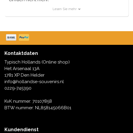
Stattdessen bieten wir stilvolle Taschen an, teilweise
Lesen Sie mehr
mit FSC-Gütesiegel.
Diese Beutel sind – einige sind für den einmaligen
Gebrauch bestimmt – aber sie sind alle recycelbar.
Kontaktdaten
Typisch Hollands (Online shop)
Het Arsenaal 13A
1781 XP Den Helder
info@hollandse-souvenirs.nl
0229-745390
KvK nummer: 70107858
BTW nummer: NL858145066B01
Kundendienst