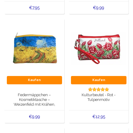
€7,95
€9,99
Kaufen
Kaufen
Federmäppchen –
Kulturbeutel - Rot -
Kosmetiktasche –
Tulpenmotiv
Weizenfeld mit Krähen,
Vincent van Gogh
€9,99
€12,95