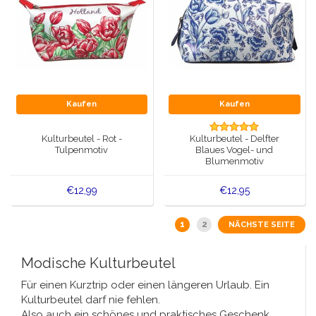
Kaufen
Kaufen
Kulturbeutel - Rot -
Kulturbeutel - Delfter
Tulpenmotiv
Blaues Vogel- und
Blumenmotiv
€12,99
€12,95
1
2
NÄCHSTE SEITE
Modische Kulturbeutel
Für einen Kurztrip oder einen längeren Urlaub. Ein
Kulturbeutel darf nie fehlen.
Also auch ein schönes und praktisches Geschenk.