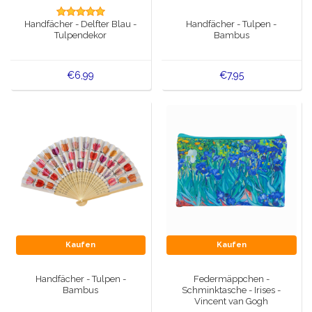
Spieluhren
Handfächer - Delfter Blau -
Handfächer - Tulpen -
Delfter blaue Magnete
Tulpendekor
Bambus
Grüße & Postkarten
Delfter blaue Modeartikel
Artikel des Königshauses
€6,99
€7,95
Stecknadeln - Stecknadeln
Wandteller - Bunt und Delfter Blau
Salz-und Pfefferstreuer
Spielkarten
Kaufen
Kaufen
Handfächer - Tulpen -
Federmäppchen -
Bambus
Schminktasche - Irises -
Vincent van Gogh