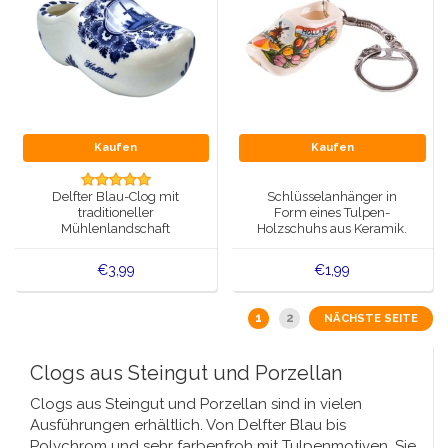
Kaufen
Kaufen
Delfter Blau-Clog mit
Schlüsselanhänger in
traditioneller
Form eines Tulpen-
Mühlenlandschaft
Holzschuhs aus Keramik.
€3,99
€1,99
1
2
NÄCHSTE SEITE
Clogs aus Steingut und Porzellan
Clogs aus Steingut und Porzellan sind in vielen
Ausführungen erhältlich. Von Delfter Blau bis
Polychrom und sehr farbenfroh mit Tulpenmotiven. Sie