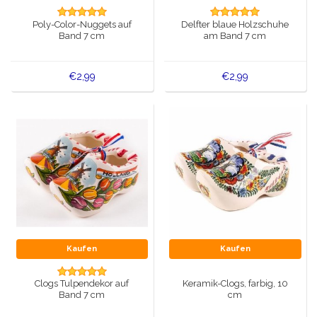
Spieluhren
Poly-Color-Nuggets auf
Delfter blaue Holzschuhe
Delfter blaue Magnete
Band 7 cm
am Band 7 cm
Grüße & Postkarten
Delfter blaue Modeartikel
Artikel des Königshauses
€2,99
€2,99
Stecknadeln - Stecknadeln
Wandteller - Bunt und Delfter Blau
Salz-und Pfefferstreuer
Spielkarten
Kaufen
Kaufen
Clogs Tulpendekor auf
Keramik-Clogs, farbig, 10
Band 7 cm
cm