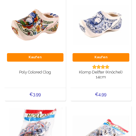
Kaufen
Kaufen
Poly Colored Clog
Klomp Delfter (Knöchel)
14cm
€3,99
€4,99