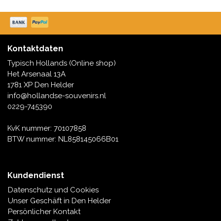
Wir liefern immer am nächsten Werktag.
Spieluhren
Delfter blaue Magnete
Grüße & Postkarten
Delfter blaue Modeartikel
Kontaktdaten
Artikel des Königshauses
Typisch Hollands (Online shop)
Het Arsenaal 13A
Stecknadeln - Stecknadeln
1781 XP Den Helder
info@hollandse-souvenirs.nl
Wandteller - Bunt und Delfter Blau
0229-745390
Salz-und Pfefferstreuer
KvK nummer: 70107858
BTW nummer: NL858145066B01
Spielkarten
Kundendienst
Datenschutz und Cookies
Unser Geschäft in Den Helder
Persönlicher Kontakt