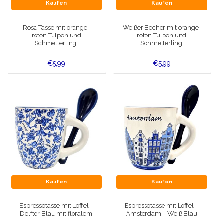
Spieluhren
Kaufen
Kaufen
Delfter blaue Magnete
Grüße & Postkarten
Rosa Tasse mit orange-
Weißer Becher mit orange-
roten Tulpen und
roten Tulpen und
Delfter blaue Modeartikel
Schmetterling.
Schmetterling.
Artikel des Königshauses
€5,99
€5,99
Stecknadeln - Stecknadeln
Wandteller - Bunt und Delfter Blau
Salz-und Pfefferstreuer
Spielkarten
Kaufen
Kaufen
Espressotasse mit Löffel –
Espressotasse mit Löffel –
Delfter Blau mit floralem
Amsterdam – Weiß Blau