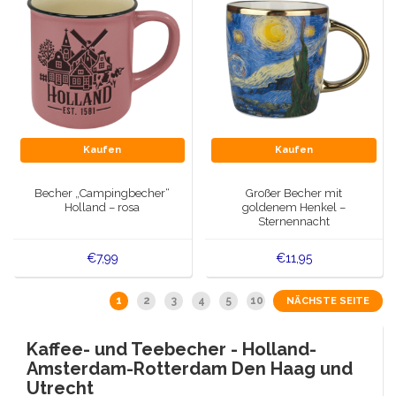
Kaufen
Kaufen
Becher „Campingbecher“
Großer Becher mit
Holland – rosa
goldenem Henkel –
Sternennacht
€7,99
€11,95
1
2
3
4
5
10
NÄCHSTE SEITE
Kaffee- und Teebecher - Holland-
Amsterdam-Rotterdam Den Haag und
Utrecht