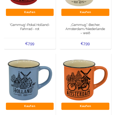
Kaufen
Kaufen
'Cammug'-Pokal Holland-
„Cammug“-Becher,
Fahrrad - rot
Amsterdam/Niederlande
– weiß
€7,99
€7,99
Kaufen
Kaufen