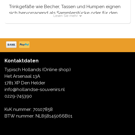
Trinkgefäße wie Becher, Tassen und Humpen eignen
sich hervorragend als Sammlerstücke oder für den
Lesen Sie mehr
täglichen Gebrauch. Normalerweise liefert Dutch diese
Artikel an Werktagen innerhalb von 24 Stunden.
Darüber hinaus werden alle Ihre Geschenke kostenlos
in Delfter Blau-Geschenkpapier verpackt.
Kontaktdaten
Typisch Hollands (Online shop)
Het Arsenaal 13A
1781 XP Den Helder
info@hollandse-souvenirs.nl
0229-745390
KvK nummer: 70107858
BTW nummer: NL858145066B01