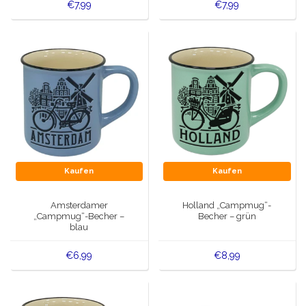
€7,99
€7,99
Kaufen
Kaufen
Amsterdamer
Holland „Campmug“-
„Campmug“-Becher –
Becher – grün
blau
€6,99
€8,99