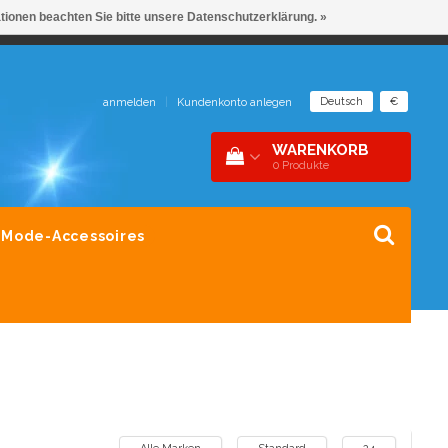
ationen beachten Sie bitte unsere Datenschutzerklärung. »
NDER 1 DAK
SNEL CONTACT 0229-745390
Deutsch
€
anmelden
|
Kundenkonto anlegen
WARENKORB
0
Produkte
Mode-Accessoires