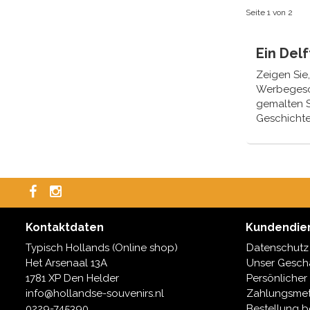
Seite 1 von 2
Ein Del
Zeigen Sie
Werbegesch
gemalten S
Geschichte
Ein stilvol
Teller aus 
erhalten a
Kontaktdaten
Kundendie
Typisch Hollands (Online shop)
Datenschutz
Het Arsenaal 13A
Unser Geschä
1781 XP Den Helder
Persönlicher
info@hollandse-souvenirs.nl
Zahlungsme
0229-745390
Bestellung b