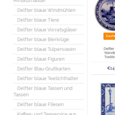
Miniaturhäuser
Delfter blaue Windmühlen
Delfter blaue Tiere
Delfter blaue Vorratsgläser
Kauf
Delfter blaue Bierkrüge
Delfter blaue Tulpenvasen
Delfter
Wandte
Traditi
Delfter blaue Figuren
Mühlenland
c
€14
Delfter Blau-Grußkarten
Delfter blaue Teelichthalter
Delfter blaue Tassen und
Tassen
Delfter blaue Fliesen
Kaffee- und Teeservice aus