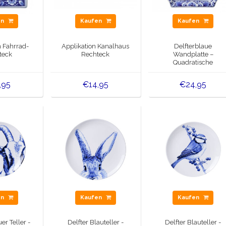
en
Kaufen
Kaufen
n Fahrrad-
Applikation Kanalhaus
Delfterblaue
teck
Rechteck
Wandplatte –
Quadratische
Windmühlenapplikati
,95
€14,95
€24,95
en
Kaufen
Kaufen
er Teller -
Delfter Blauteller -
Delfter Blauteller -