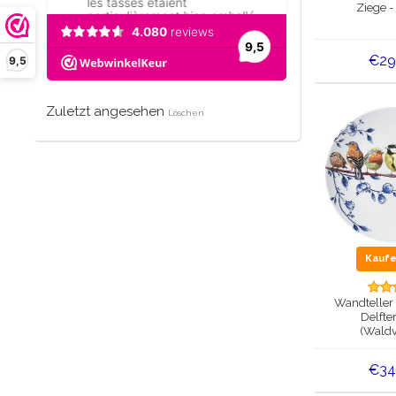
Ziege 
€29
9,5
Zuletzt angesehen
Löschen
Kauf
Wandteller
Delfte
(Waldv
€34