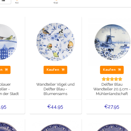
€
0
€
50
en
Kaufen
Kaufen
 blauer
Wandteller Vögel und
Delfter Blau
ller -
Delfter Blau -
Wandteller 20,5 cm -
n der Stadt
Blumensams
Mühlenlandschaft
(Blumen)
,95
€44,95
€27,95