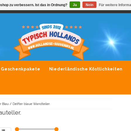
shop zu verbessern. Ist das in Ordnung?
Ja
Nein
Für weitere Inform
VONDLEVERING MOGELIJK
ALLE MERKEN SOUVENIRS O
Geschenkpakete
Niederländische Köstlichkeiten
r Blau
/
Delfter blaue Wandteller.
auteller.