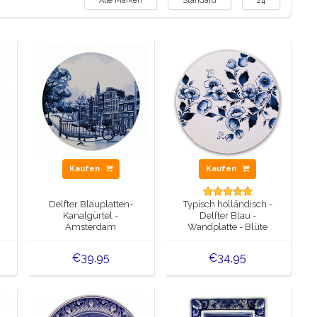
Alle Marken
Standard
24
Kaufen
Kaufen
Delfter Blauplatten-
Typisch holländisch -
Kanalgürtel -
Delfter Blau -
Amsterdam
Wandplatte - Blüte
€39,95
€34,95