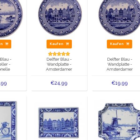
en
Kaufen
Kaufen
 Blau -
Delfter Blau -
Delfter Blau -
ller -
Wandplatte -
Wandplatte -
onelle
Amsterdamer
Amsterdamer
schaft 16
Grachtengürtel - Ø25
Grachtengürtel.
m
cm
Durchmesser 20cm
,99
€24,99
€19,99