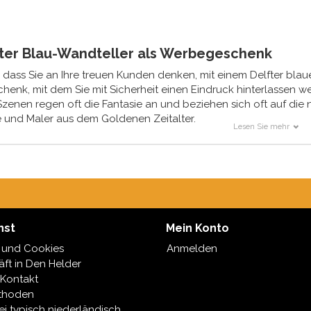
fter Blau-Wandteller als Werbegeschenk
, dass Sie an Ihre treuen Kunden denken, mit einem Delfter blau
enk, mit dem Sie mit Sicherheit einen Eindruck hinterlassen we
zenen regen oft die Fantasie an und beziehen sich oft auf die 
 und Maler aus dem Goldenen Zeitalter.
Lesen Sie mehr
ler Wandteller muss nicht unbedingt Delfter Blau sein. Interessa
derselben Fabrik, in der auch unsere Delfter blauen Teller herges
lso die gleiche hohe Qualität, aber ein anders elegantes Wandsc
nst
Mein Konto
 und Cookies
Anmelden
ft in Den Helder
 Kontakt
thoden
ei typisch niederländisch