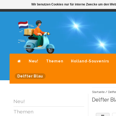
Wir benutzen Cookies nur für interne Zwecke um den Web
STANDAARD LEVERING DOOR POST-NL
A
Neu!
Themen
Holland-Souvenirs
Delfter Blau
Startseite
/
Delfte
Delfter Bl
Neu!
Themen