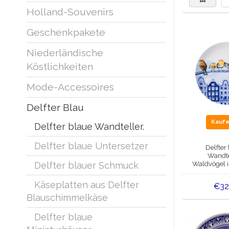
Holland-Souvenirs
Geschenkpakete
Niederländische
Köstlichkeiten
Mode-Accessoires
Delfter Blau
Kauf
Delfter blaue Wandteller.
Delfter blaue Untersetzer
Delfter
Wandte
Waldvögel i
Delfter blauer Schmuck
Käseplatten aus Delfter
€32
Blauschimmelkäse
Delfter blaue