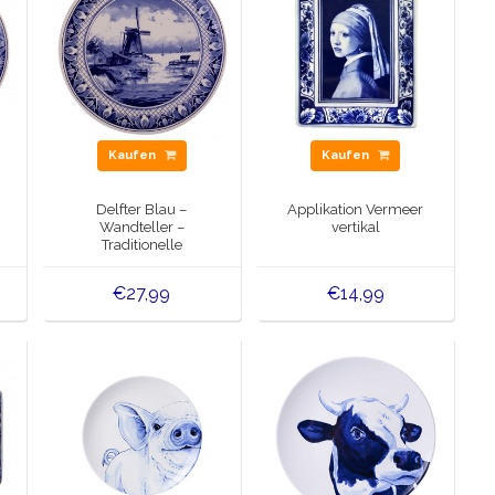
Kaufen
Kaufen
Delfter Blau –
Applikation Vermeer
Wandteller –
vertikal
Traditionelle
Windmühlenlandschaft,
20 cm
€27,99
€14,99