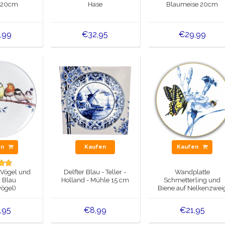
- 20cm
Hase
Blaumeise 20cm
,99
€32,95
€29,99
en
Kaufen
Kaufen
 Vögel und
Delfter Blau - Teller -
Wandplatte
r Blau
Holland - Mühle 15 cm
Schmetterling und
ögel)
Biene auf Nelkenzwei
15,5 cm
,95
€8,99
€21,95