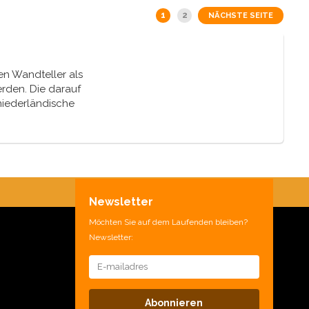
1
2
NÄCHSTE SEITE
en Wandteller als
rden. Die darauf
niederländische
nterweise stammen alle
tellt werden. Sie
hild.
Newsletter
Möchten Sie auf dem Laufenden bleiben?
Newsletter:
Abonnieren