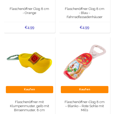
Spieluhren
Flaschenöffner Clog 8 cm
Flaschenöffner Clog 8 cm
Delfter blaue Magnete
- Orange
- Blau -
Grüße & Postkarten
Fahrradfassadenhäuser
Delfter blaue Modeartikel
Artikel des Königshauses
€4,99
€4,99
Stecknadeln - Stecknadeln
Wandteller - Bunt und Delfter Blau
Salz-und Pfefferstreuer
Spielkarten
Kaufen
Kaufen
Flaschenöffner mit
Flaschenöffner-Clog 8 cm
Klumpenmuster, gelb mit
– Blanko – Rote Sohle mit
Binsenmuster, 8 cm
Mills