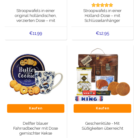
Spieluhren
Stroopwafels in einer
Stroopwafels in einer
Delfter blaue Magnete
original holländischen,
Holland-Dose – mit
Grüße & Postkarten
verzierten Dose – mit
Schlüsselanhänger
Schlüsselanhänger
Minimint-Dose
Delfter blaue Modeartikel
Artikel des Königshauses
€11,99
€12,95
Stecknadeln - Stecknadeln
Wandteller - Bunt und Delfter Blau
Salz-und Pfefferstreuer
Spielkarten
Kaufen
Kaufen
Delfter blauer
Geschenktüte - Mit
Fahrradbecher mit Dose
Süßigkeiten überreicht
gemischter Kekse