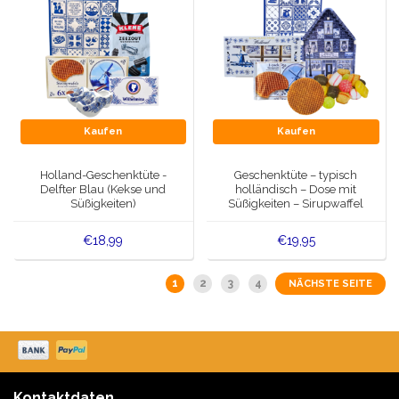
Kaufen
Kaufen
Holland-Geschenktüte -
Geschenktüte – typisch
Delfter Blau (Kekse und
holländisch – Dose mit
Süßigkeiten)
Süßigkeiten – Sirupwaffel
und Schokolade
€18,99
€19,95
1
2
3
4
NÄCHSTE SEITE
Kontaktdaten