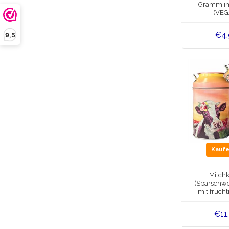
Gramm im
(VEG
€4
9,5
Kauf
Milch
(Sparschwei
mit frucht
Lakri
€11