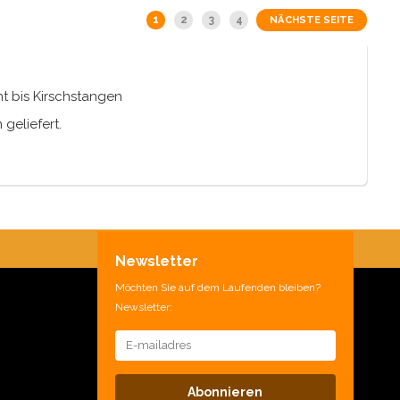
1
2
3
4
NÄCHSTE SEITE
mt bis Kirschstangen
geliefert.
en herstellen und sich
eller.
Newsletter
enen Schachteln
Möchten Sie auf dem Laufenden bleiben?
n.
Newsletter:
Abonnieren