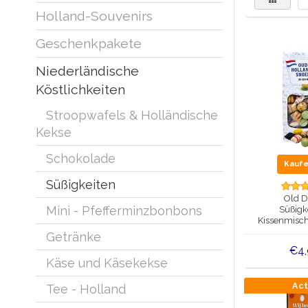
Holland-Souvenirs
Geschenkpakete
Niederländische
Köstlichkeiten
Stroopwafels & Holländische
Kekse
Schokolade
Kauf
Süßigkeiten
Old D
Mini - Pfefferminzbonbons
Süßigk
Kissenmisc
Delfter Bla
Getränke
€4
Käse und Käsekekse
Ac
Tee - Holland