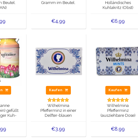
 Beutel.
Gramm im Beutel.
Holländisches
AN)
Kuhlakritz (Obst)
,99
€4,99
€6,99
en
Kaufen
Kaufen
kanne
Wilhelmina
Wilhelmina
n) gefüllt
Pfefferminz in einer
Pfefferminz
iger Kuh-
Delfter-blauen
(ausziehbare Dose)
tze.
Schiebebox
,99
€3,99
€8,99