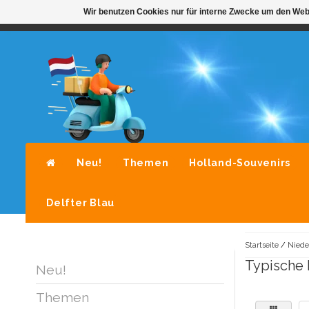
Wir benutzen Cookies nur für interne Zwecke um den Web
STANDAARD LEVERING DOOR POST-NL
A
Neu!
Themen
Holland-Souvenirs
Delfter Blau
Startseite
/
Niede
Typische 
Neu!
Themen