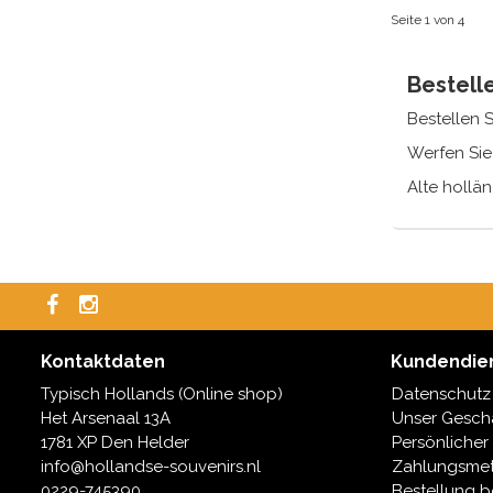
Seite 1 von 4
Bestell
Bestellen S
Werfen Sie
Alte hollä
Typisch
In den Nie
insbesonder
Venco, Red
Für die ty
Kontaktdaten
Kundendie
hergestell
Typisch Hollands (Online shop)
Datenschutz
Wofür Sie s
Het Arsenaal 13A
Unser Geschä
1781 XP Den Helder
Persönlicher
info@hollandse-souvenirs.nl
Zahlungsme
0229-745390
Bestellung b