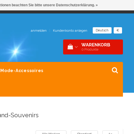
ationen beachten Sie bitte unsere Datenschutzerklärung. »
NDER 1 DAK
SNEL CONTACT 0229-745390
Deutsch
€
anmelden
|
Kundenkonto anlegen
WARENKORB
0
Produkte
Mode-Accessoires
land-Souvenirs