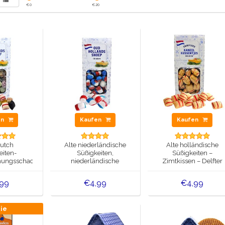
€
0
€
20
en
Kaufen
Kaufen
utch
Alte niederländische
Alte holländische
eiten-
Süßigkeiten,
Süßigkeiten –
hungsschachtel
niederländische
Zimtkissen – Delfter
u (modern)
Kissenmischung -
blaue Schachtel
Schachtel Delfter Blau
,99
€4,99
€4,99
(modern)
tie