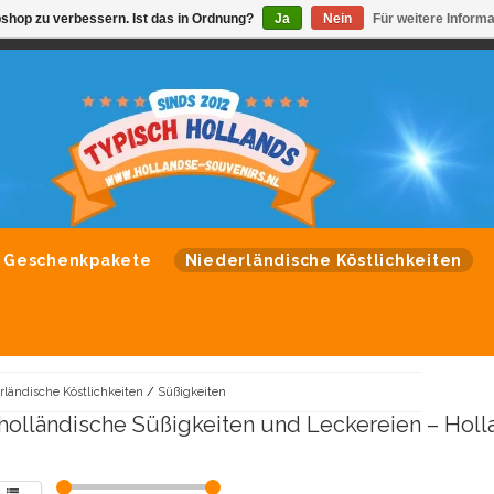
shop zu verbessern. Ist das in Ordnung?
Ja
Nein
Für weitere Inform
VONDLEVERING MOGELIJK
ALLE MERKEN SOUVENIRS O
Geschenkpakete
Niederländische Köstlichkeiten
rländische Köstlichkeiten
/
Süßigkeiten
holländische Süßigkeiten und Leckereien – Hol