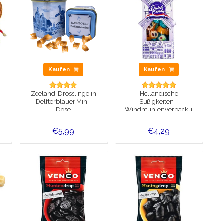
Kaufen
Kaufen
Zeeland-Drosslinge in
Holländische
Delfterblauer Mini-
Süßigkeiten –
Dose
Windmühlenverpackung
(Delftblaue Schachtel)
€5,99
€4,29