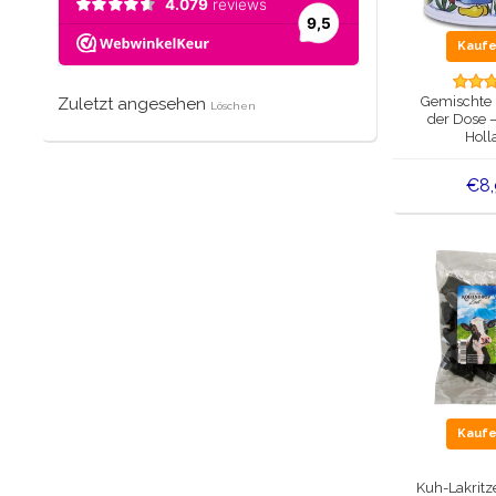
Kauf
Gemischte L
Zuletzt angesehen
Löschen
der Dose –
Holl
€8
Kauf
Kuh-Lakritz