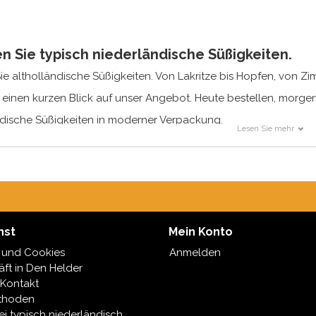
en Sie typisch niederländische Süßigkeiten.
ie altholländische Süßigkeiten. Von Lakritze bis Hopfen, von Zi
 einen kurzen Blick auf unser Angebot. Heute bestellen, morgen 
ndische Süßigkeiten in moderner Verpackung.
Lesen Sie mehr
e holländische Süßigkeiten
derlanden gibt es schon seit langem viele Marken, die Süßigkeit
e auf die Herstellung von Lakritze spezialisiert haben.
 Band, Meenk und Klene sind echte niederländische Lakritzherst
pisch niederländische Küche werden spezielle Süßwaren in eig
nst
Mein Konto
t, beispielsweise Bonbonkissen, Butterquadrate oder Zimtstange
 und Cookies
Anmelden
ich auch entscheiden, wir liefern sehr schnell.
ft in Den Helder
 Kontakt
thoden
ei typisch niederländisch