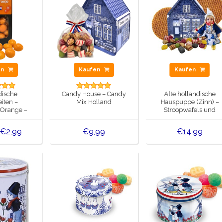
en
Kaufen
Kaufen
dische
Candy House – Candy
Alte holländische
iten –
Mix Holland
Hauspuppe (Zinn) –
 Orange –
Stroopwafels und
terkugeln
Süßigkeiten
€2,99
€9,99
€14,99