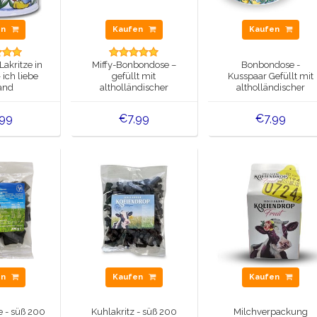
en
Kaufen
Kaufen
akritze in
Miffy-Bonbondose –
Bonbondose -
 ich liebe
gefüllt mit
Kusspaar Gefüllt mit
and
altholländischer
altholländischer
Bonbonmischung
Bonbonmischung
,99
€7,99
€7,99
en
Kaufen
Kaufen
e - süß 200
Kuhlakritz - süß 200
Milchverpackung