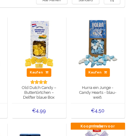
Alle Marken
Standard
24
Kaufen
Kaufen
Old Dutch Candy –
Hurra ein Junge -
Buttertörtchen –
Candy Hearts - blau-
Delfter blaue Box
weiß.
€4,99
€4,50
Koop meer voor minder