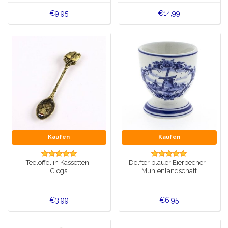
€9,95
€14,99
Kaufen
Kaufen
Teelöffel in Kassetten-
Delfter blauer Eierbecher -
Clogs
Mühlenlandschaft
€3,99
€6,95