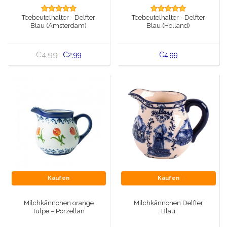
Spieluhren
Teebeutelhalter - Delfter
Teebeutelhalter - Delfter
Delfter blaue Magnete
Blau (Amsterdam)
Blau (Holland)
Grüße & Postkarten
Delfter blaue Modeartikel
Artikel des Königshauses
€4,99
€2,99
€4,99
Stecknadeln - Stecknadeln
Wandteller - Bunt und Delfter Blau
Salz-und Pfefferstreuer
Spielkarten
Kaufen
Kaufen
Milchkännchen orange
Milchkännchen Delfter
Tulpe – Porzellan
Blau