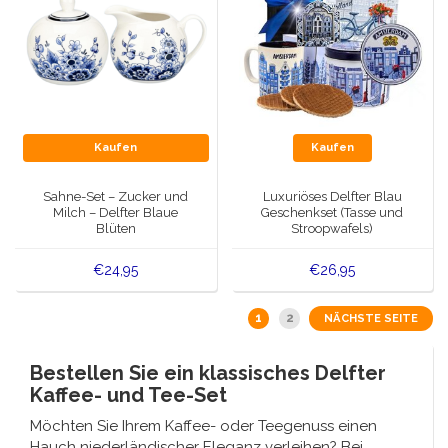
Kaufen
Kaufen
Sahne-Set – Zucker und
Luxuriöses Delfter Blau
Milch – Delfter Blaue
Geschenkset (Tasse und
Blüten
Stroopwafels)
€24,95
€26,95
1
2
NÄCHSTE SEITE
Bestellen Sie ein klassisches Delfter
Kaffee- und Tee-Set
Möchten Sie Ihrem
Kaffee- oder Teegenuss
einen
Hauch
niederländischer Eleganz
verleihen? Bei