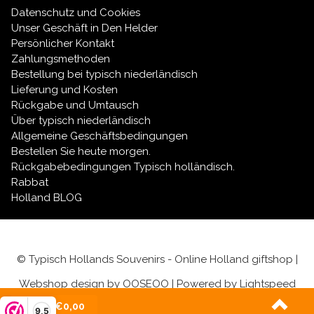
Sicher versendet:
Wir verpacken Ihre Steingut-
Datenschutz und Cookies
und Porzellanwaren mit größter Sorgfalt.
Unser Geschäft in Den Helder
Kostenlose Geschenkverpackung:
Jeder
Persönlicher Kontakt
Artikel wird standardmäßig kostenlos in
Zahlungsmethoden
fröhliches niederländisches Geschenkpapier
Bestellung bei typisch niederländisch
verpackt.
Lieferung und Kosten
Alles unter einem Dach:
Die größte Auswahl an
Rückgabe und Umtausch
traditionellen und modernen Delfter Blau-
Über typisch niederländisch
Souvenirs.
Allgemeine Geschäftsbedingungen
Bestellen Sie heute morgen.
Rückgabebedingungen Typisch holländisch.
Rabbat
Holland BLOG
© Typisch Hollands Souvenirs - Online Holland giftshop |
Webshop design by
OOSEOO
| Powered by
Lightspeed
(0)
| €0,00
9,5