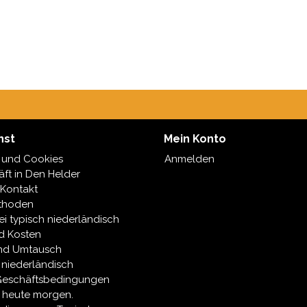
nst
Mein Konto
 und Cookies
Anmelden
ft in Den Helder
 Kontakt
thoden
ei typisch niederländisch
d Kosten
nd Umtausch
 niederländisch
Geschäftsbedingungen
e heute morgen.