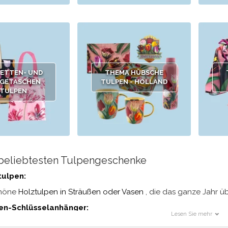
LETTEN- UND
THEMA HÜBSCHE
GETASCHEN
TULPEN - HOLLAND
TULPEN
beliebtesten Tulpengeschenke
tulpen:
höne
Holztulpen in Sträußen oder Vasen
, die das ganze Jahr ü
en-Schlüsselanhänger:
Lesen Sie mehr
ches und unverwechselbares Schmuckstück für Ihren Schlüsselbu