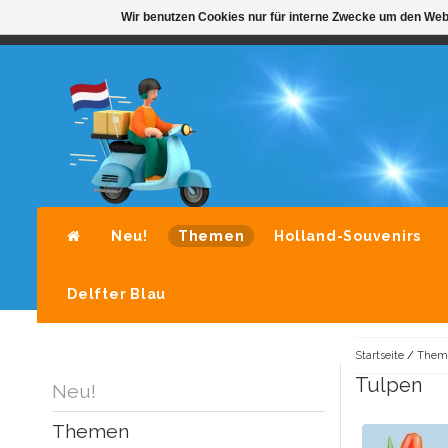
Wir benutzen Cookies nur für interne Zwecke um den Web
STANDAARD LEVERING DOOR POST-NL
A
Neu!
Themen
Holland-Souvenirs
Delfter Blau
Startseite
/
Them
Tulpen
Neu!
Themen