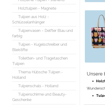
Holztulpen - Magnete
Tulpen aus Holz -
Schlüsselanhänger
Tulpenvasen – Delfter Blau und
TOI
farbig
TRA
Tulpen - Kugelschreiber und
Bleistifte
Toiletten- und Tragetaschen
Tulpen
Thema Hübsche Tulpen -
Unsere 
Holland
Holz
Tulpenschals - Holland
Wundersc
Tulpenschirme und Beauty-
Tulp
Geschenke
Ein fröhli