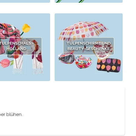
TULPENSCHALS -
TULPENSCHIRME UND
HOLLAND
BEAUTY-GESCHENKE
ber blühen.
nd, eines der