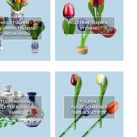
HOLZTULPEN –
HÖLZERNE TULPEN -
LUMENSTRÄUSSE U
STEHEND
ND IN VASEN
TULPENVASEN –
TULPEN -
ELFTER BLAU UND
KUGELSCHREIBER
FARBIG
UND BLEISTIFTE