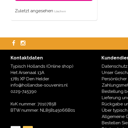
Zuletzt angesehen
Löschen
Kontaktdaten
Kundendie
Typisch Hollands (Online shop)
Datenschutz
Het Arsenaal 13A
Unser Geschä
1781 XP Den Helder
Persönlicher
info@hollandse-souvenirs.nl
Zahlungsme
0229-745390
Bestellung b
Lieferung un
KvK nummer: 70107858
Rückgabe u
BTW nummer: NL858145066B01
Über typisch
Allgemeine 
Bestellen Si