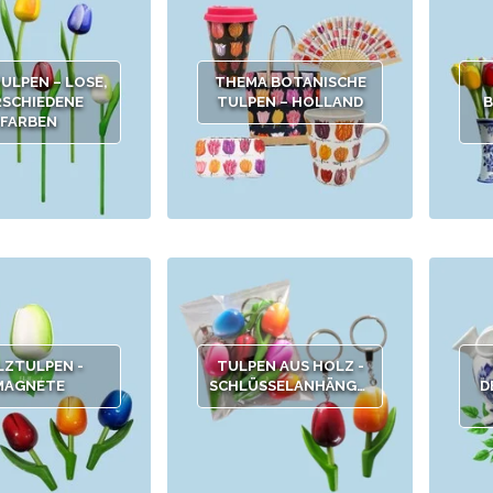
ULPEN – LOSE,
THEMA BOTANISCHE
RSCHIEDENE
TULPEN – HOLLAND
B
FARBEN
LZTULPEN -
TULPEN AUS HOLZ -
MAGNETE
SCHLÜSSELANHÄNGER
D