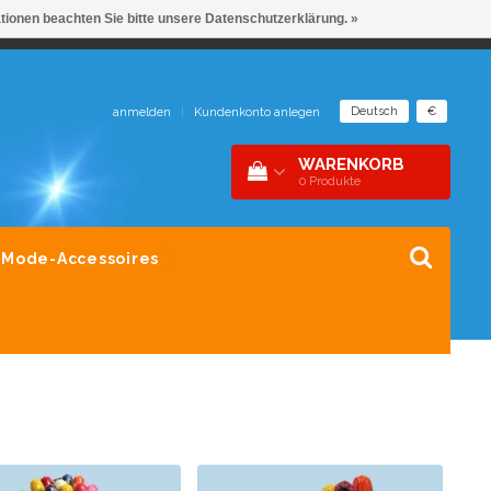
ationen beachten Sie bitte unsere Datenschutzerklärung. »
NDER 1 DAK
SNEL CONTACT 0229-745390
Deutsch
€
anmelden
|
Kundenkonto anlegen
WARENKORB
0
Produkte
Mode-Accessoires