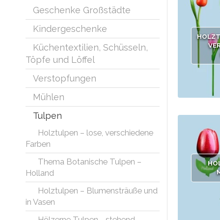
Geschenke Großstädte
Kindergeschenke
HOLZT
VE
Küchentextilien, Schüsseln,
Töpfe und Löffel
Verstopfungen
Mühlen
Tulpen
Holztulpen – lose, verschiedene
Farben
Thema Botanische Tulpen –
HO
Holland
Holztulpen – Blumensträuße und
in Vasen
Hölzerne Tulpen - stehend