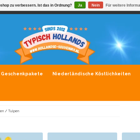
shop zu verbessern. Ist das in Ordnung?
Ja
Nein
Für weitere Inform
VONDLEVERING MOGELIJK
ALLE MERKEN SOUVENIRS O
Geschenkpakete
Niederländische Köstlichkeiten
en
/
Tulpen