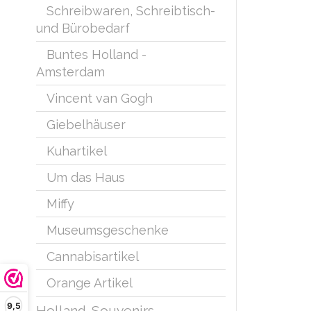
beliebtest
Schreibwaren, Schreibtisch-
und Bürobedarf
Trag
Praktische
Buntes Holland -
Amsterdam
Tuli
Einzigarti
Vincent van Gogh
Giebelhäuser
Kuhartikel
Um das Haus
Miffy
Museumsgeschenke
Cannabisartikel
Orange Artikel
9,5
Holland-Souvenirs