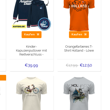
Kaufen
Kaufen
Kinder-
Orangefarbenes T-
Kapuzenpullover mit
Shirt Holland - Löwe
Reißverschluss -
Cooper A'dam
€39,99
€12,50
€17,99