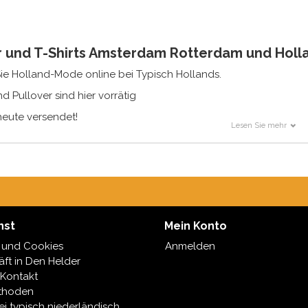
r und T-Shirts Amsterdam Rotterdam und Holl
Sie Holland-Mode online bei Typisch Hollands.
 Pullover sind hier vorrätig
heute versendet!
Lesen Sie mehr
nst
Mein Konto
 und Cookies
Anmelden
ft in Den Helder
 Kontakt
thoden
ei typisch niederländisch