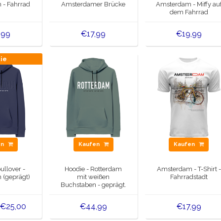
- Fahrrad
Amsterdamer Brücke
Amsterdam - Miffy au
dem Fahrrad
,99
€17,99
€19,99
tie
en
Kaufen
Kaufen
llover -
Hoodie - Rotterdam
Amsterdam - T-Shirt -
(geprägt)
mit weißen
Fahrradstadt
Buchstaben - geprägt.
€25,00
€44,99
€17,99