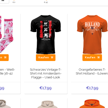
€
0
€
45
en
Kaufen
Kaufen
n - Weiß-
Schwarzes Vintage-T-
Orangefarbenes T-
öße 36-42
Shirt mit Amsterdam-
Shirt Holland - (Löwen
Flagge – Used-Look
,99
€17,99
€17,99