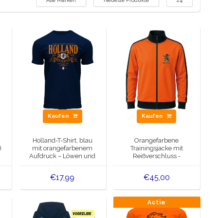
Alle Marken
Neueste Produkte
24
Kaufen
Kaufen
Holland-T-Shirt, blau
Orangefarbene
)
mit orangefarbenem
Trainingsjacke mit
Aufdruck – Löwen und
Reißverschluss -
Wappen
Holland Orange Black
Lion
€17,99
€45,00
Actie