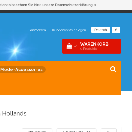
ationen beachten Sie bitte unsere Datenschutzerklärung. »
NDER 1 DAK
SNEL CONTACT 0229-745390
Deutsch
€
anmelden
|
Kundenkonto anlegen
WARENKORB
0
Produkte
Mode-Accessoires
 Hollands