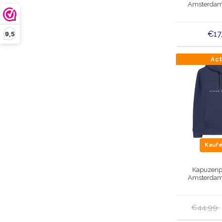
Amsterdam 
€17
9,5
Ac
Kauf
Kapuzenpu
Amsterdam 
€44,99