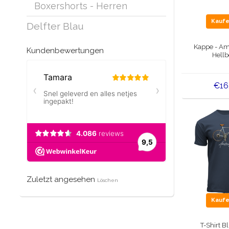
Boxershorts - Herren
Kauf
Delfter Blau
Kappe - Am
Kundenbewertungen
Hellb
€16
Zuletzt angesehen
Löschen
Kauf
T-Shirt B