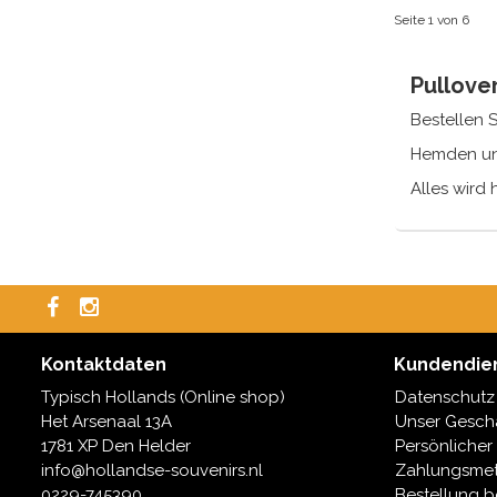
Seite 1 von 6
Pullove
Bestellen 
Hemden und
Alles wird 
Kontaktdaten
Kundendie
Typisch Hollands (Online shop)
Datenschutz
Het Arsenaal 13A
Unser Geschä
1781 XP Den Helder
Persönlicher
info@hollandse-souvenirs.nl
Zahlungsme
0229-745390
Bestellung b