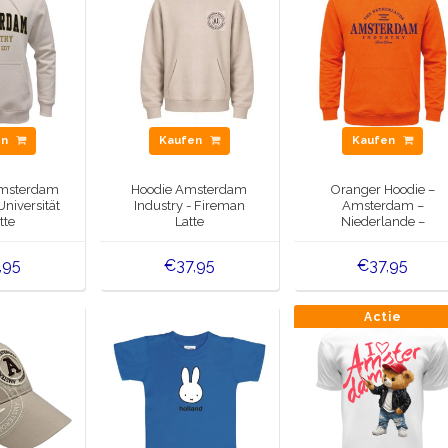
en
Kaufen
Kaufen
Amsterdam
Hoodie Amsterdam
Oranger Hoodie –
Universität
Industry - Fireman
Amsterdam –
tte
Latte
Niederlande –
Orange/Marineblau
,95
€37,95
€37,95
Actie