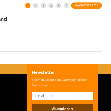
1
2
3
4
5
6
NÄCHSTE SEITE
and
Newsletter
Möchten Sie auf dem Laufenden bleiben?
Newsletter:
Abonnieren