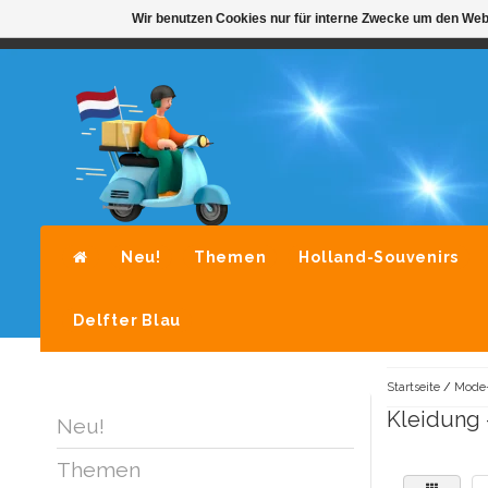
Wir benutzen Cookies nur für interne Zwecke um den Web
STANDAARD LEVERING DOOR POST-NL
A
Neu!
Themen
Holland-Souvenirs
Delfter Blau
Startseite
/
Mode-
Kleidung 
Neu!
Themen