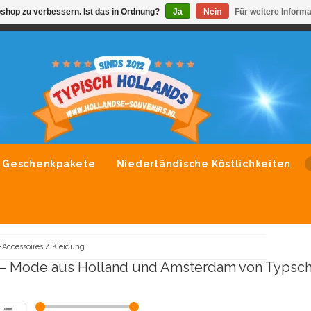
shop zu verbessern. Ist das in Ordnung?
Ja
Nein
Für weitere Inform
VONDLEVERING MOGELIJK
ALLE MERKEN SOUVENIRS O
Geschenkpakete
Niederländische Köstlichkeiten
Accessoires
/
Kleidung
– Mode aus Holland und Amsterdam von Typsch