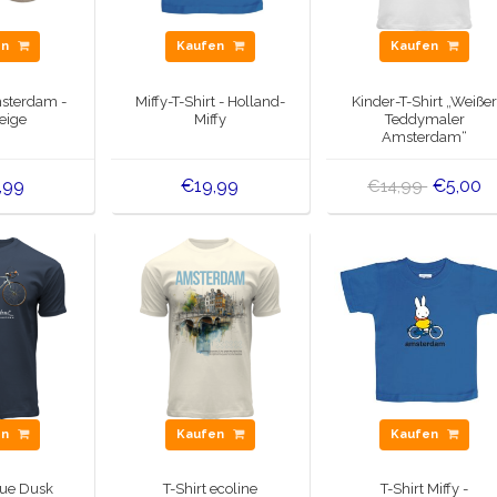
en
Kaufen
Kaufen
sterdam -
Miffy-T-Shirt - Holland-
Kinder-T-Shirt „Weiße
eige
Miffy
Teddymaler
Amsterdam“
,99
€19,99
€5,00
€14,99
en
Kaufen
Kaufen
lue Dusk
T-Shirt ecoline
T-Shirt Miffy -