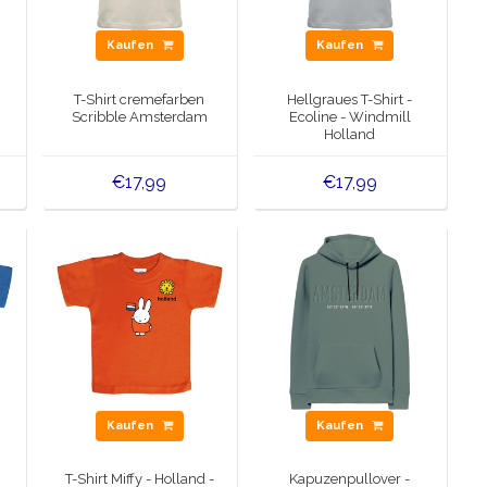
Kaufen
Kaufen
r
T-Shirt cremefarben
Hellgraues T-Shirt -
Scribble Amsterdam
Ecoline - Windmill
Holland
€17,99
€17,99
Kaufen
Kaufen
T-Shirt Miffy - Holland -
Kapuzenpullover -