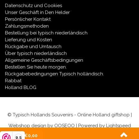
Direktlieferung:
Alle Artikel, die Sie auf unserer
Datenschutz und Cookies
Website sehen, sind tatsächlich auf Lager. Keine
Unser Geschäft in Den Helder
langen Wartezeiten.
Persönlicher Kontakt
Schnell und sicher:
Wir verpacken Ihr
Zahlungsmethoden
zerbrechliches Steingut mit größter Sorgfalt und
Bestellung bei typisch niederländisch
versenden es blitzschnell.
Lieferung und Kosten
Alles unter einem Dach:
In unserem
Rückgabe und Umtausch
übersichtlichen und gut organisierten
Webshop
Über typisch niederländisch
finden Sie alle Top-Marken und Souvenir-Stile.
Allgemeine Geschäftsbedingungen
Bestellen Sie heute morgen.
Rückgabebedingungen Typisch holländisch.
Rabbat
Holland BLOG
© Typisch Hollands Souvenirs - Online Holland giftshop |
Webshop design by
OOSEOO
| Powered by
Lightspeed
(0)
| €0,00
9,5