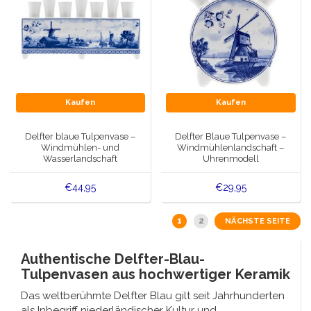
Kaufen
Kaufen
Delfter blaue Tulpenvase –
Delfter Blaue Tulpenvase –
Windmühlen- und
Windmühlenlandschaft –
Wasserlandschaft
Uhrenmodell
€44,95
€29,95
1
2
NÄCHSTE SEITE
Authentische Delfter-Blau-
Tulpenvasen aus hochwertiger Keramik
Das weltberühmte
Delfter Blau
gilt seit Jahrhunderten
als Inbegriff niederländischer Kultur und