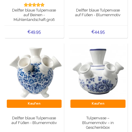
Spieluhren
Delfter blaue Tulpenvase
Delfter blaue Tulpenvase
Delfter blaue Magnete
auf Beinen -
auf Füßen - Blumenmotiv
Grüße & Postkarten
Mühlenlandschaft groß
Delfter blaue Modeartikel
Artikel des Königshauses
€49,95
€44,95
Stecknadeln - Stecknadeln
Wandteller - Bunt und Delfter Blau
Salz-und Pfefferstreuer
Spielkarten
Kaufen
Kaufen
Delfter blaue Tulpenvase
Tulpenvase –
auf Füßen - Blumenmotiv
Blumenmotiv – in
Geschenkbox