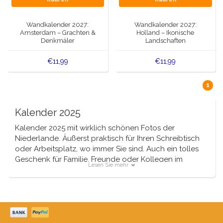
Spieluhren
Delfter blaue Magnete
Wandkalender 2027:
Wandkalender 2027:
Grüße & Postkarten
Amsterdam – Grachten &
Holland – Ikonische
Denkmäler
Landschaften
Delfter blaue Modeartikel
Artikel des Königshauses
€11,99
€11,99
Stecknadeln - Stecknadeln
1
Wandteller - Bunt und Delfter Blau
Kalender 2025
Salz-und Pfefferstreuer
Kalender 2025 mit wirklich schönen Fotos der
Niederlande. Äußerst praktisch für Ihren Schreibtisch
oder Arbeitsplatz, wo immer Sie sind. Auch ein tolles
Spielkarten
Geschenk für Familie, Freunde oder Kollegen im
Lesen Sie mehr
Ausland.