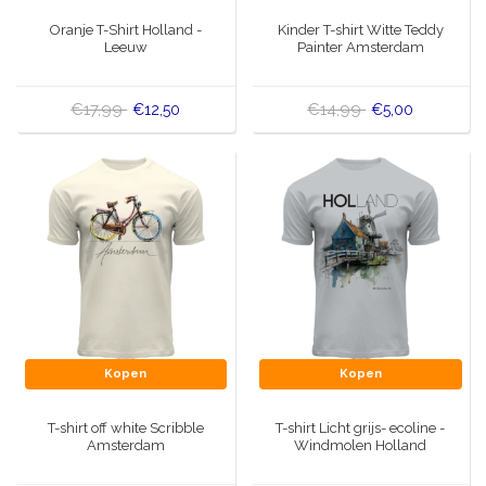
Muziekdoosjes
Oranje T-Shirt Holland -
Kinder T-shirt Witte Teddy
Delfts blauwe magneten
Leeuw
Painter Amsterdam
Wens & Ansichtkaarten
Delfts blauwe Fashionitems
€17,99
€14,99
€12,50
€5,00
Koninghuis artikelen
Pins - Speldjes
Wandborden - Gekleurd en Delfts blauw
Peper en Zout stelletjes
Speelkaarten
Kopen
Kopen
T-shirt off white Scribble
T-shirt Licht grijs- ecoline -
Amsterdam
Windmolen Holland