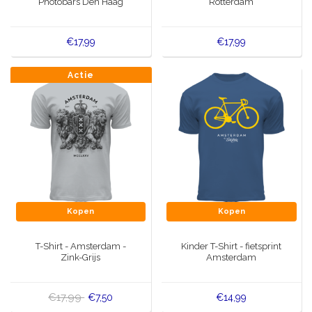
Photobars Den Haag
Rotterdam
€17,99
€17,99
Actie
Kopen
Kopen
T-Shirt - Amsterdam -
Kinder T-Shirt - fietsprint
Zink-Grijs
Amsterdam
€17,99
€7,50
€14,99