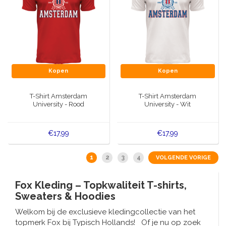
Kopen
Kopen
T-Shirt Amsterdam
T-Shirt Amsterdam
University - Rood
University - Wit
€17,99
€17,99
1
2
3
4
VOLGENDE VORIGE
Fox Kleding – Topkwaliteit T-shirts,
Sweaters & Hoodies
Welkom bij de exclusieve kledingcollectie van het
topmerk Fox bij Typisch Hollands! Of je nu op zoek