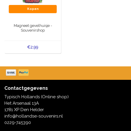
Kopen
Magneet gevelhuisje -
Souvenirshop
€2,99
Contactgegevens
Typisch Hollands (Online shop)
Het Arsenaal 13A
1781 XP Den Helder
info@hollandse-souvenirs.nl
0229-745390