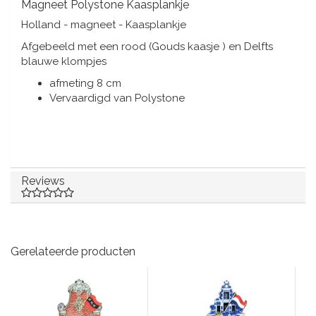
Muziekdoosjes
Magneet Polystone Kaasplankje
Holland - magneet - Kaasplankje
Delfts blauwe magneten
Wens & Ansichtkaarten
Afgebeeld met een rood (Gouds kaasje ) en Delfts
blauwe klompjes
Delfts blauwe Fashionitems
Koninghuis artikelen
afmeting 8 cm
Vervaardigd van Polystone
Pins - Speldjes
Wandborden - Gekleurd en Delfts blauw
Peper en Zout stelletjes
Reviews
Speelkaarten
Gerelateerde producten