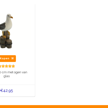
Kopen
 cm met ogen van
glas
€42,95