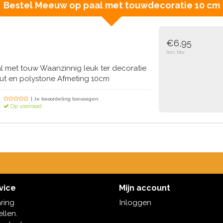
Bestel
Meeuw op paal met touwdecoratie 10 cm
€6,95
Incl. btw
met touw Waanzinnig leuk ter decoratie
ut en polystone Afmeting 10cm
| Je beoordeling toevoegen
Op voorraad
vice
Mijn account
aring
Inloggen
ellen.