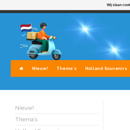
Wij slaan coo
STANDAARD LEVERING DOOR POST-NL
A
Nieuw!
Thema`s
Holland Souvenirs
Nieuw!
Thema`s