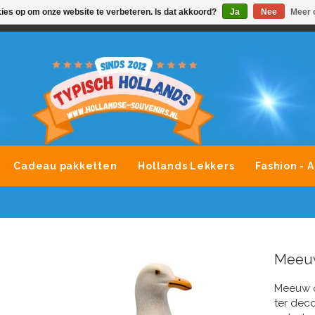
kies op om onze website te verbeteren. Is dat akkoord?
Ja
Nee
Meer 
VONDLEVERING MOGELIJK
ALLE MERKEN SOUVENIRS O
Cadeau pakketten
Hollands Lekkers
Fashion - 
Meeuw
Meeuw o
ter dec