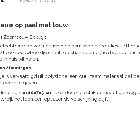
IE
REVIEWS
euw op paal met touw
ef Zeemeeuw Beeldje
iefhebbers van zeemeeuwen en nautische decoraties is dit prac
. Dit zeemeeuwbeeldje straalt de charme en vrijheid van de kust
 in huis wil halen.
 en Afmetingen
je is vervaardigd uit
polystone
, een duurzaam materiaal dat be
ils weer te geven.
afmeting van
10x7x5 cm
is dit decoratiestuk compact genoeg 
terwijl het toch een opvallende verschijning blijft.