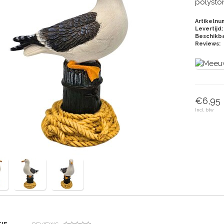
polysto
Artikelnu
Levertijd:
Beschikba
Reviews:
€6,95
Incl. btw