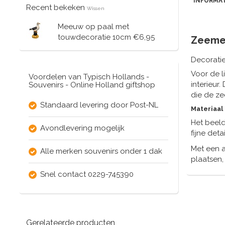
INFORMAT
Recent bekeken
Wissen
Meeuw op paal met
touwdecoratie 10cm
€6,95
Zeeme
Decorati
Voor de l
Voordelen van Typisch Hollands -
interieur
Souvenirs - Online Holland giftshop
die de zee
Standaard levering door Post-NL
Materiaal
Het beeld
Avondlevering mogelijk
fijne deta
Met een 
Alle merken souvenirs onder 1 dak
plaatsen, 
Snel contact 0229-745390
Gerelateerde producten