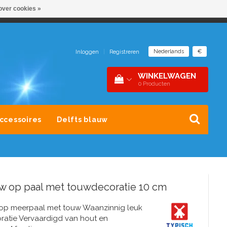
over cookies »
NDER 1 DAK
SNEL CONTACT 0229-745390
Nederlands
€
Inloggen
|
Registreren
WINKELWAGEN
0
Producten
Accessoires
Delfts blauw
 op paal met touwdecoratie 10 cm
p meerpaal met touw Waanzinnig leuk
oratie Vervaardigd van hout en