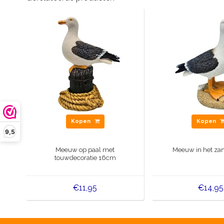
Kopen
Kopen
9,5
Meeuw op paal met
Meeuw in het za
touwdecoratie 16cm
€11,95
€14,95