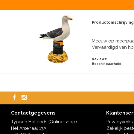
Productomschrijving
Meeuw op meerpaal 
Vervaardigd van ho
Reviews:
Beschikbaarheid:
Contactgegevens
Klantenser
Typisch Hollands (Online shop)
Privacyverkl
Het Arsenaal 13A
Zakelijk best