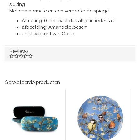
Muziekdoosjes
sluiting
Met een normale en een vergrotende spiegel
Delfts blauwe magneten
Wens & Ansichtkaarten
Afmeting: 6 cm (past dus altijd in ieder tas)
afbeelding: Amandelbloesem
Delfts blauwe Fashionitems
Koninghuis artikelen
artist: Vincent van Gogh
Pins - Speldjes
Reviews
Wandborden - Gekleurd en Delfts blauw
Peper en Zout stelletjes
Gerelateerde producten
Speelkaarten