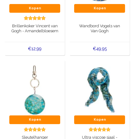
Kopen
Kopen
Brillenkoker Vincent van
Wandbord Vogels van
Gogh - Amandelbloesem
Van Gogh
€12,99
€49,95
Kopen
Kopen
Sleutelhanger
Ultra viscose sjaal -