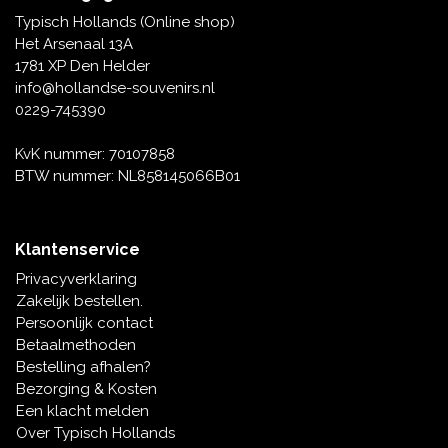
Tafelbellen
Oranje artikelen
Piet Mondriaan
Katoenen draagtassen
Rompers en Slabbetjes
Typisch Hollands (Online shop)
Maria Sibylla Merian
Opvouwbare Nylon tassen
Delfts blauwe wenskaarten
Waaiers
Het Arsenaal 13A
Jacob Marrel
Toilettassen - Make-up tassen
Mokken en Pullen
1781 XP Den Helder
Fabritius - Het puttertje
Delfts blauwe waxinehouders
info@hollandse-souvenirs.nl
Reis - Nekkussens
Sinterklaas
0229-745390
Delfts blauwe mokken en bekers
Boxershorts - Heren
Pillen en Spiegeldoosjes
KvK nummer: 70107858
BTW nummer: NL858145066B01
Delfts blauwe tegels
Nautische Souvenirs
Delfts blauw koffie-thee servies
Klantenservice
Theelepels en Schoteltjes
Privacyverklaring
Delfts blauwe vazen
Zakelijk bestellen.
Asbakken
Persoonlijk contact
Delfts blauwe schalen
Betaalmethoden
Geschenk-verpakkingen
Bestelling afhalen?
Delfts blauwe Peper en Zoutstellen
Bezorging & Kosten
Fotolijstjes
Een klacht melden
Over Typisch Hollands
Delfts blauwe servetten