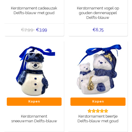
Muziekdoosjes
Kerstornament cadeauzak
Kerstornament vogel op
Delfts blauwe magneten
Delfts-blauw met goud
gouden dennenappel
Wens & Ansichtkaarten
Delfts-blauw
Delfts blauwe Fashionitems
€7,99
€3,99
€6,75
Koninghuis artikelen
Pins - Speldjes
Wandborden - Gekleurd en Delfts blauw
Peper en Zout stelletjes
Speelkaarten
Kopen
Kopen
Kerstornament
Kerstornament beertje
sneeuwman Delfts-blauw
Delfts-blauw met goud