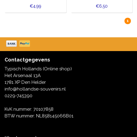
€4,99
€6,50
1
Contactgegevens
Typisch Hollands (Online shop)
Het Arsenaal 13A
1781 XP Den Helder
info@hollandse-souvenirs.nl
0229-745390
KvK nummer: 70107858
BTW nummer: NL858145066B01